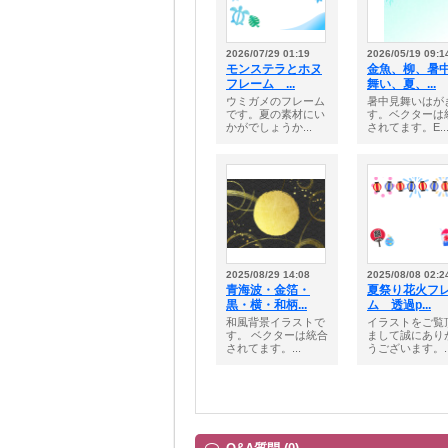
2026/07/29 01:19
2026/05/19 09:1
モンステラとホヌ
金魚、柳、暑
フレーム ...
舞い、夏、...
ウミガメのフレーム
暑中見舞いはが
です。夏の素材にい
す。ベクターは
かがでしょうか...
されてます。E..
2025/08/29 14:08
2025/08/08 02:2
青海波・金箔・
夏祭り花火フ
黒・横・和柄...
ム 透過p...
和風背景イラストで
イラストをご覧
す。 ベクターは統合
まして誠にあり
されてます。...
うございます。..