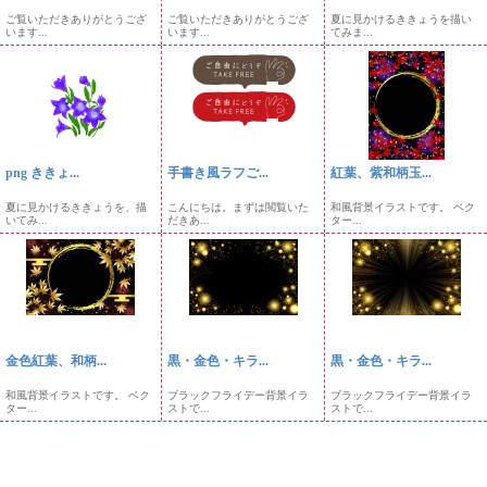
ご覧いただきありがとうござ
ご覧いただきありがとうござ
夏に見かけるききょうを描い
います...
います...
てみま...
png ききょ...
手書き風ラフご...
紅葉、紫和柄玉...
夏に見かけるききょうを、描
こんにちは。まずは閲覧いた
和風背景イラストです。 ベク
いてみ...
だきあ...
ター...
金色紅葉、和柄...
黒・金色・キラ...
黒・金色・キラ...
和風背景イラストです。 ベク
ブラックフライデー背景イラ
ブラックフライデー背景イラ
ター...
ストで...
ストで...