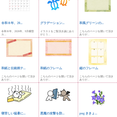
令和８年、20...
グラデーション...
和風グリーンの...
令和８年、2026年、9月横型
イラストをご覧頂き誠にあり
こちらのページを開いて頂き
カ...
がとう...
ありが...
和紙と伝統柄テ...
和紙のフレーム
縦のフレーム
こちらのページを開いて頂き
こちらのページを開いて頂き
こちらのページを開いて頂き
ありが...
ありが...
ありが...
寝苦しい猛暑に...
悪魔の攻撃を防...
png ききょ...