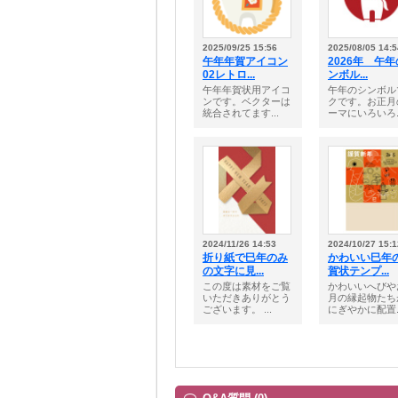
2025/09/25 15:56
2025/08/05 14:5
午年年賀アイコン
2026年 午
02レトロ...
ンボル...
午年年賀状用アイコ
午年のシンボル
ンです。ベクターは
クです。お正月
統合されてます...
ーマにいろいろ..
2024/11/26 14:53
2024/10/27 15:1
折り紙で巳年のみ
かわいい巳年
の文字に見...
賀状テンプ...
この度は素材をご覧
かわいいへびや
いただきありがとう
月の縁起物たち
ございます。 ...
にぎやかに配置..