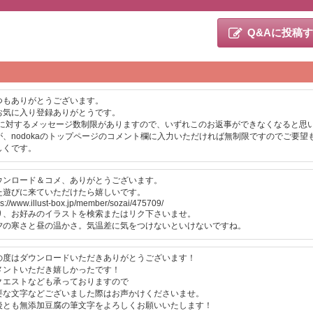
Q&Aに投稿
つもありがとうございます。
お気に入り登録ありがとうです。
Lに対するメッセージ数制限がありますので、いずれこのお返事ができなくなると思
が、nodokaのトップページのコメント欄に入力いただければ無制限ですのでご要望
しくです。
ウンロード＆コメ、ありがとうございます。
た遊びに来ていただけたら嬉しいです。
ps://www.illust-box.jp/member/sozai/475709/
り、お好みのイラストを検索またはリク下さいませ。
夕の寒さと昼の温かさ。気温差に気をつけないといけないですね。
の度はダウンロードいただきありがとうございます！
メントいただき嬉しかったです！
クエストなども承っておりますので
要な文字などございました際はお声かけくださいませ。
後とも無添加豆腐の筆文字をよろしくお願いいたします！