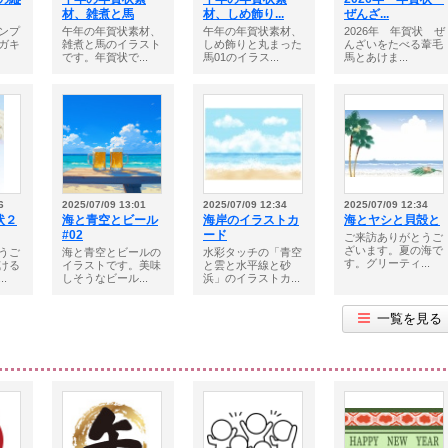
材、雑煮と馬
材、しめ飾り...
ぜんざ...
ンプ
午年の年賀状素材、
午年の年賀状素材、
2026年 年賀状 ぜ
ガキ
雑煮と馬のイラスト
しめ飾りと丸まった
んざいをたべる葦毛
です。年賀状で...
馬01のイラス...
馬とあけま...
6
2025/07/09 13:01
2025/07/09 12:34
2025/07/09 12:34
状２
海と青空とビール
海岸のイラストカ
海とヤシと貝殻と
#02
ード
ご来訪ありがとうご
ざいます。夏の海で
うご
海と青空とビールの
水彩タッチの「青空
す。グリーティ...
ける
イラストです。美味
と雲と水平線と砂
.
しそうなビール...
浜」のイラストカ...
一覧を見る