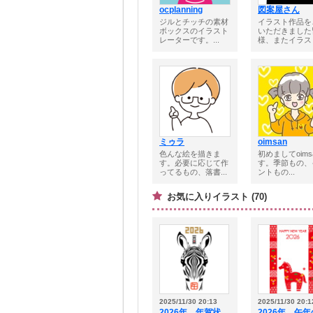
ocplanning
図案屋さん
ジルとチッチの素材
イラスト作品を
ボックスのイラスト
いただきました
レーターです。...
様、またイラスト
ミゥラ
oimsan
色んな絵を描きま
初めましてoims
す。必要に応じて作
す。季節もの、
ってるもの、落書...
ントもの...
お気に入りイラスト (70)
2025/11/30 20:13
2025/11/30 20:1
2026年 年賀状
2026年 午