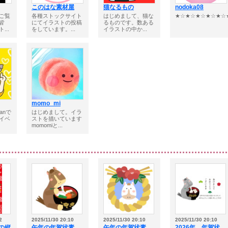
このはな素材屋
猫なるもの
nodoka08
ご覧
各種ストックサイト
はじめまして、猫な
★☆★☆★☆★☆★☆★
皆
にてイラストの投稿
るものです。数ある
...
をしています。...
イラストの中か...
momo_mi
anで
はじめまして。イラ
イベ
ストを描いています
momomiと...
2
2025/11/30 20:10
2025/11/30 20:10
2025/11/30 20:10
年の縦
午年の年賀状素
午年の年賀状素
2026年 年賀状