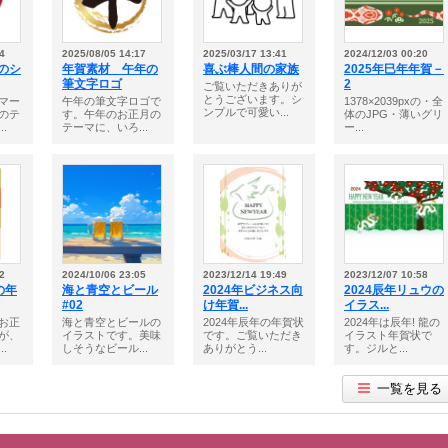
4
2025/08/05 14:17
2025/03/17 13:41
2024/12/03 00:20
年のシ
年賀素材 午年の
喜ぶ棒人間の家族
2025年巳年年賀－
筆文字ロゴ
2
ご覧いただきありが
とうございます。シ
マー
午年の筆文字ロゴで
1378×2039pxの・全
ンプルで可愛い...
のテ
す。午年のお正月の
体のJPG・薄いグリ
.
テーマに、いろ...
ー...
2
2024/10/06 23:05
2023/12/14 19:49
2023/12/07 10:58
の年
海と青空とビール
2024年ビジネス向
2024辰年リュウの
#02
け年賀...
イラス...
お正
海と青空とビールの
2024年辰年の年賀状
2024年は辰年! 龍の
が、
イラストです。美味
です。ご覧いただき
イラスト年賀状で
.
しそうなビール...
ありがとう...
す。ジルと...
一覧を見る