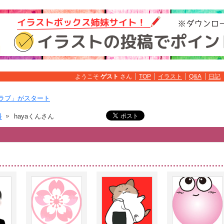
ようこそ
ゲスト
さん
TOP
イラスト
Q&A
日記
ラブ」がスタート
料
hayaくんさん