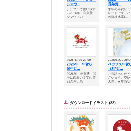
シマウ...
長年賀...
シンプルで使いやす
午年の年賀状テ
い2026年 年賀状
レートです。ハ
シマウマの...
の縦横比率(1...
2025/11/30 20:09
2025/11/30 20:0
2026年 年賀状
ペガサス年賀
背中に...
（ZIPに...
2026年 年賀状 背
ご来訪ありがと
中に西暦の文字の笑
ざいます。空駆
顔の赤い馬...
天馬。★年賀状..
ダウンロードイラスト (88)