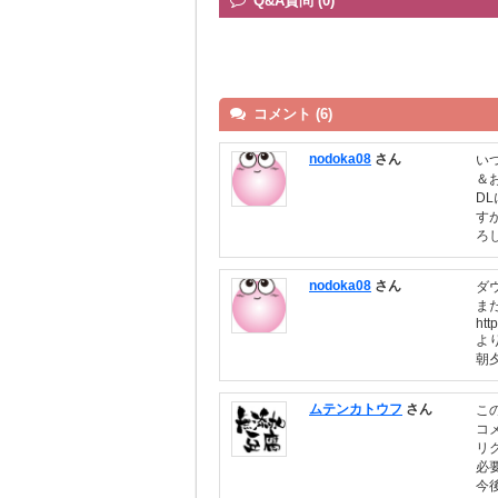
Q&A質問 (0)
コメント (6)
nodoka08
さん
い
＆
D
す
ろ
nodoka08
さん
ダ
ま
htt
よ
朝
ムテンカトウフ
さん
こ
コ
リ
必
今