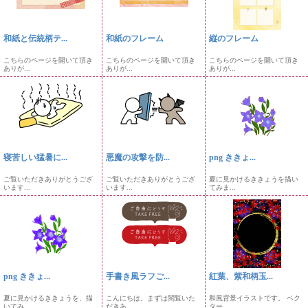
和紙と伝統柄テ...
和紙のフレーム
縦のフレーム
こちらのページを開いて頂き
こちらのページを開いて頂き
こちらのページを開いて頂き
ありが...
ありが...
ありが...
寝苦しい猛暑に...
悪魔の攻撃を防...
png ききょ...
ご覧いただきありがとうござ
ご覧いただきありがとうござ
夏に見かけるききょうを描い
います...
います...
てみま...
png ききょ...
手書き風ラフご...
紅葉、紫和柄玉...
夏に見かけるききょうを、描
こんにちは。まずは閲覧いた
和風背景イラストです。 ベク
いてみ...
だきあ...
ター...