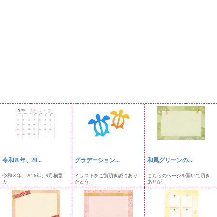
令和８年、20...
グラデーション...
和風グリーンの...
令和８年、2026年、9月横型
イラストをご覧頂き誠にあり
こちらのページを開いて頂き
カ...
がとう...
ありが...