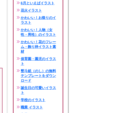
6月といえばイラスト
花火イラスト
かわいい！お祭りのイ
ラスト
かわいい！人物（女
性・男性）のイラスト
かわいい！花のフレー
ム・飾り枠イラスト素
材
保育園・園児のイラス
ト
熨斗紙（のし）の無料
テンプレートをダウン
ロード
誕生日の可愛いイラス
ト
学校のイラスト
職業 イラスト