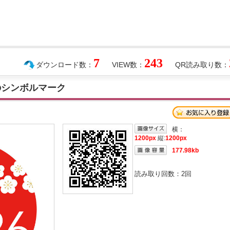
7
243
ダウンロード数：
VIEW数：
QR読み取り数：
のシンボルマーク
横：
1200px
縦:
1200px
177.98kb
読み取り回数：
2
回