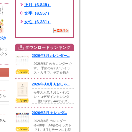
正月（6,849）
文字（6,557）
女性（6,381）
がき
ダウンロードランキング
用イラ
ベクタ
2026年8月カレンダー...
2026年8月のカレンダーで
す。 季節のかわいいイラ
スト入りで、予定を描き
込めるスペ...
2026年★8月★おしゃ...
毎年大人気！おしゃれな
さん
レトロデザインカレンダ
ー 使いやすいA4サイズ。
illust...
2026年8月 カレンダ...
さん
2026年8月 カレンダー
令和8年 A4横のイラスト
です。8月をテーマにお祭