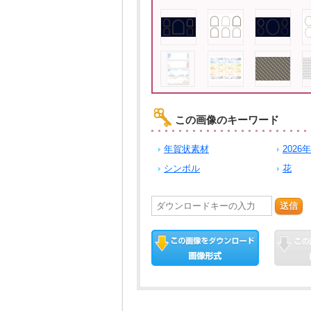
この画像のキーワード
年賀状素材
2026年
シンボル
花
送信