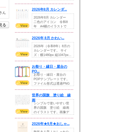
りの提...
2026年8月 カレンダ...
さん
2026年8月 カレンダー
二色のアイコン 令和8
を見る
年 A4横のイラストで
す。8月をテ...
2026年 8月 かわい...
2026年（令和8年）8月の
カレンダーです。 サイ
ズ：横1480px 縦1047px...
お祭り・縁日・屋台の
PO...
お祭り・縁日・屋台の
POPテンプレートです。
ファイル形式は透過PNG
です。---太め...
世界の国旗 塗り絵 線
画
シンプルで使いやすい世
界の国旗 塗り絵 線画
のイラストです。画像デ
ータとEPSデータ...
2026年★9月★おしゃ...
毎年大人気！おしゃれな