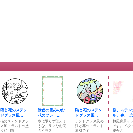
猫と花のステン
緑色の囲みのお
猫と花のステン
桜、ステン
ドグラス風...
花のフレー...
ドグラス風...
ル、春、ピン
猫のステンドグラ
春に限らず使えそ
テンドグラス風の
和風背景イ
ス風イラストの塗
うな、ラフなお花
猫と花のイラスト
です。 ベク
り絵用線...
のイラス...
素材です...
統合さ...