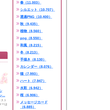
春（11,003）
シルエット（10,707）
透過PNG（10,400）
秋（9,435）
植物（8,560）
png（8,550）
和風（8,215）
冬（8,213）
手描き（8,130）
カレンダー（8,076）
猫（7,993）
ハート（7,947）
水彩（6,942）
シ
桜（6,906）
...
ラスト
メッセージカード
ターは
（6,885）