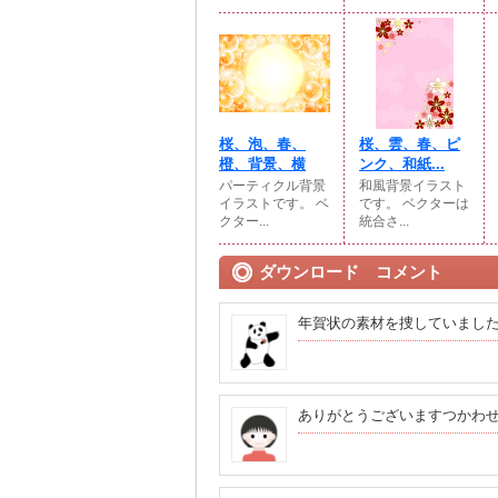
桜、泡、春、
桜、雲、春、ピ
橙、背景、横
ンク、和紙...
パーティクル背景
和風背景イラスト
イラストです。 ベ
です。 ベクターは
クター...
統合さ...
ダウンロード コメント
年賀状の素材を捜していまし
ありがとうございますつかわ