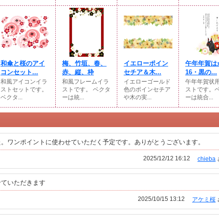
和傘と桜のアイ
梅、竹垣、春、
イエローポイン
午年年賀は
コンセット...
赤、縦、枠
セチア＆木...
16・黒の...
和風アイコンイラ
和風フレームイラ
イエローゴールド
午年年賀状
ストセットです。
ストです。 ベクタ
色のポインセチア
ストです。
ベクタ...
ーは統...
や木の実...
ーは統合...
た。ワンポイントに使わせていただく予定です。ありがとうございます。
2025/12/12 16:12
chieba
せていただきます
2025/10/15 13:12
アケミ桜