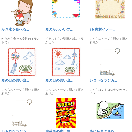
かき氷を食べる...
夏のかわいいフ...
9月素材イメー...
かき氷を食べる女性のイラス
イラストをご覧頂き誠にあり
こちらのページを開いて頂き
トです...
がとう...
ありが...
夏の日の思い出...
夏の日の思い出...
レロトなラジカ...
こちらのページを開いて頂き
こちらのページを開いて頂き
こちらはレトロなラジカセを
ありが...
ありが...
イメー...
レトロなラジカ...
赤黄黒の本日限...
湖に玩具の船を...