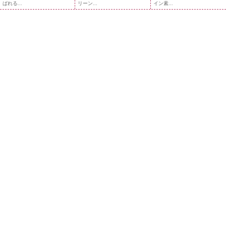
ばれる...
リーン...
イン素...