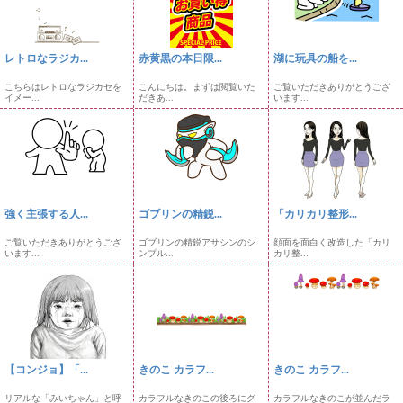
レトロなラジカ...
赤黄黒の本日限...
湖に玩具の船を...
こちらはレトロなラジカセを
こんにちは。まずは閲覧いた
ご覧いただきありがとうござ
イメー...
だきあ...
います...
強く主張する人...
ゴブリンの精鋭...
「カリカリ整形...
ご覧いただきありがとうござ
ゴブリンの精鋭アサシンのシ
顔面を面白く改造した「カリ
います...
ンプル...
カリ整...
【コンジョ】「...
きのこ カラフ...
きのこ カラフ...
リアルな「みいちゃん」と呼
カラフルなきのこの後ろにグ
カラフルなきのこが並んだラ