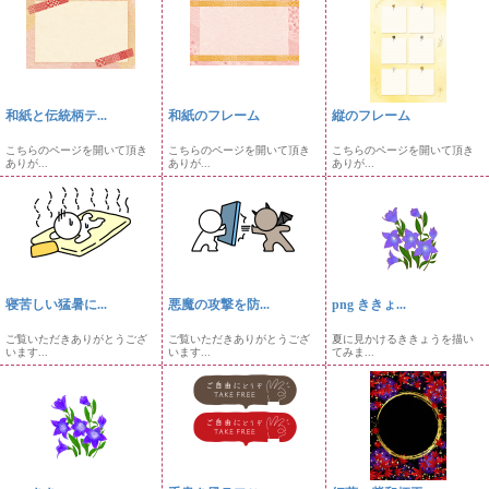
和紙と伝統柄テ...
和紙のフレーム
縦のフレーム
こちらのページを開いて頂き
こちらのページを開いて頂き
こちらのページを開いて頂き
ありが...
ありが...
ありが...
寝苦しい猛暑に...
悪魔の攻撃を防...
png ききょ...
ご覧いただきありがとうござ
ご覧いただきありがとうござ
夏に見かけるききょうを描い
います...
います...
てみま...