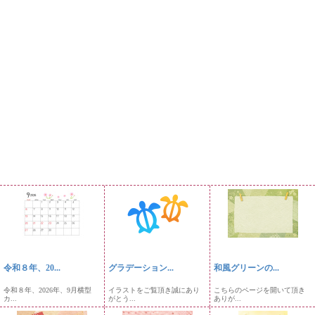
令和８年、20...
グラデーション...
和風グリーンの...
令和８年、2026年、9月横型
イラストをご覧頂き誠にあり
こちらのページを開いて頂き
カ...
がとう...
ありが...