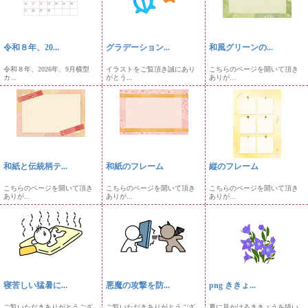
令和８年、20...
グラデーション...
和風グリーンの...
令和８年、2026年、9月横型
イラストをご覧頂き誠にあり
こちらのページを開いて頂き
カ...
がとう...
ありが...
和紙と伝統柄テ...
和紙のフレーム
縦のフレーム
こちらのページを開いて頂き
こちらのページを開いて頂き
こちらのページを開いて頂き
ありが...
ありが...
ありが...
寝苦しい猛暑に...
悪魔の攻撃を防...
png ききょ...
ご覧いただきありがとうござ
ご覧いただきありがとうござ
夏に見かけるききょうを描い