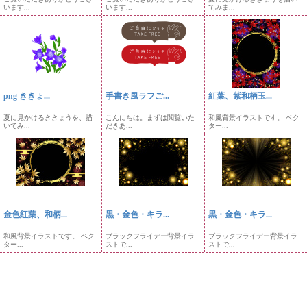
います...
います...
てみま...
png ききょ...
手書き風ラフご...
紅葉、紫和柄玉...
夏に見かけるききょうを、描
こんにちは。まずは閲覧いた
和風背景イラストです。 ベク
いてみ...
だきあ...
ター...
金色紅葉、和柄...
黒・金色・キラ...
黒・金色・キラ...
和風背景イラストです。 ベク
ブラックフライデー背景イラ
ブラックフライデー背景イラ
ター...
ストで...
ストで...