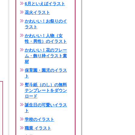
6月といえばイラスト
花火イラスト
かわいい！お祭りのイ
ラスト
かわいい！人物（女
性・男性）のイラスト
かわいい！花のフレー
ム・飾り枠イラスト素
材
保育園・園児のイラス
ト
熨斗紙（のし）の無料
テンプレートをダウン
ロード
誕生日の可愛いイラス
ト
学校のイラスト
職業 イラスト