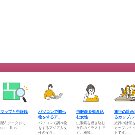
マップと虫眼鏡
パソコンで調べ
虫眼鏡を覗き込
旅行の計画
物をするア...
む女性
るカップル
配布データ png,
パソコンで調べ物
虫眼鏡を覗き込む
旅行の計画
eps（Illus...
をするアジア人女
女性のイラストで
カップルの
性のイラ...
す。横幅...
トです。...