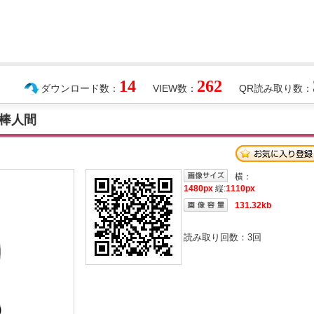
14
262
ダウンロード数：
VIEW数：
QR読み取り数：
棒人間
横：
1480px
縦:
1110px
131.32kb
読み取り回数：
3
回