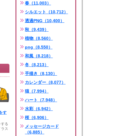
春（11,003）
シルエット（10,712）
透過PNG（10,400）
秋（9,439）
植物（8,560）
png（8,550）
和風（8,218）
冬（8,213）
手描き（8,130）
カレンダー（8,077）
猫（7,994）
ハート（7,948）
水彩（6,942）
をす
桜（6,906）
をする
メッセージカード
イラス
（6,885）