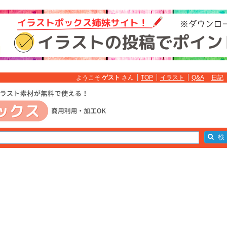
ようこそ
ゲスト
さん
TOP
イラスト
Q&A
日記