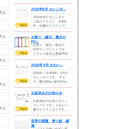
りの提...
2026年8月 カレンダ...
さん
2026年8月 カレンダー
二色のアイコン 令和8
年 A4横のイラストで
す。8月をテ...
さん
お祭り・縁日・屋台の
PO...
お祭り・縁日・屋台の
POPテンプレートです。
ファイル形式は透過PNG
です。---太め...
さん
2026年 8月 かわい...
2026年（令和8年）8月の
カレンダーです。 サイ
ズ：横1480px 縦1047px...
さん
お盆休みのお知らせ
お盆休みのお知らせテン
プレートです。 かわいい
さん
夏のイラスト入りです。
休業日の日付けを...
世界の国旗 塗り絵 線
画
シンプルで使いやすい世