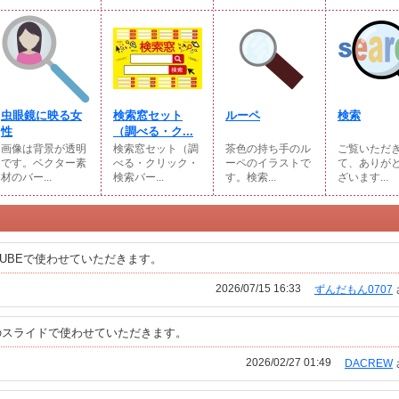
虫眼鏡に映る女
検索窓セット
ルーペ
検索
性
（調べる・ク...
画像は背景が透明
検索窓セット（調
茶色の持ち手のル
ご覧いただ
です。ベクター素
べる・クリック・
ーペのイラストで
て、ありが
材のバー...
検索バー...
す。検索...
ざいます...
TUBEで使わせていただきます。
2026/07/15 16:33
ずんだもん0707
のスライドで使わせていただきます。
2026/02/27 01:49
DACREW