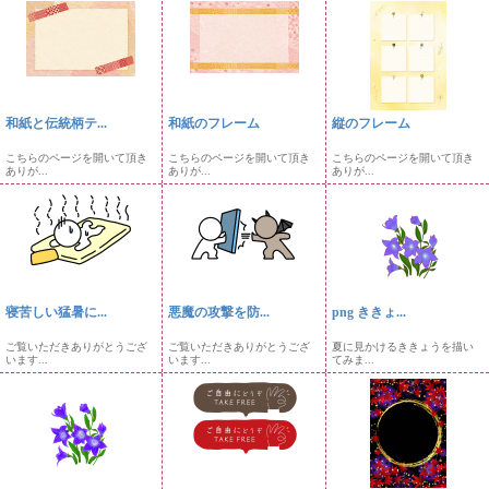
和紙と伝統柄テ...
和紙のフレーム
縦のフレーム
こちらのページを開いて頂き
こちらのページを開いて頂き
こちらのページを開いて頂き
ありが...
ありが...
ありが...
寝苦しい猛暑に...
悪魔の攻撃を防...
png ききょ...
ご覧いただきありがとうござ
ご覧いただきありがとうござ
夏に見かけるききょうを描い
います...
います...
てみま...