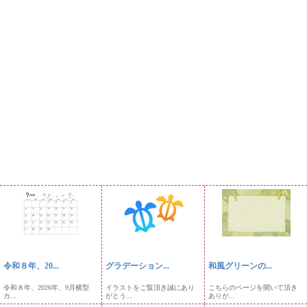
令和８年、20...
グラデーション...
和風グリーンの...
令和８年、2026年、9月横型
イラストをご覧頂き誠にあり
こちらのページを開いて頂き
カ...
がとう...
ありが...