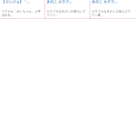
【コンジョ】「...
きのこ カラフ...
きのこ カラフ...
リアルな「みいちゃん」と呼
カラフルなきのこの後ろにグ
カラフルなきのこが並んだラ
ばれる...
リーン...
イン素...