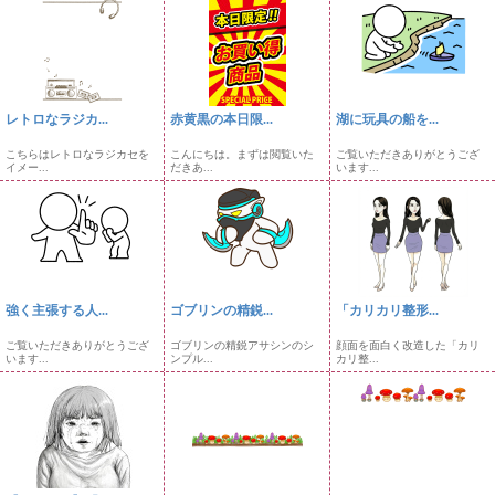
レトロなラジカ...
赤黄黒の本日限...
湖に玩具の船を...
こちらはレトロなラジカセを
こんにちは。まずは閲覧いた
ご覧いただきありがとうござ
イメー...
だきあ...
います...
強く主張する人...
ゴブリンの精鋭...
「カリカリ整形...
ご覧いただきありがとうござ
ゴブリンの精鋭アサシンのシ
顔面を面白く改造した「カリ
います...
ンプル...
カリ整...