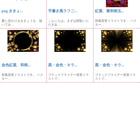
png ききょ...
手書き風ラフご...
紅葉、紫和柄玉...
夏に見かけるききょうを、描
こんにちは。まずは閲覧いた
和風背景イラストです。 ベク
いてみ...
だきあ...
ター...
金色紅葉、和柄...
黒・金色・キラ...
黒・金色・キラ...
和風背景イラストです。 ベク
ブラックフライデー背景イラ
ブラックフライデー背景イラ
ター...
ストで...
ストで...