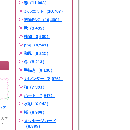
春（11,003）
シルエット（10,707）
透過PNG（10,400）
秋（9,435）
植物（8,560）
png（8,549）
和風（8,215）
冬（8,213）
手描き（8,130）
カレンダー（8,076）
猫（7,993）
ハート（7,947）
水彩（6,942）
ラの
桜（6,906）
ラのフ
メッセージカード
ラスト
（6,885）