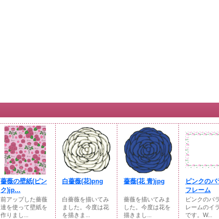
薔薇の壁紙(ピン
白薔薇(花)png
薔薇(花 青)jpg
ピンクのバ
ク)jp...
フレーム
前アップした薔薇
白薔薇を描いてみ
薔薇を描いてみま
ピンクのバ
達を使って壁紙を
ました。今度は花
した。今度は花を
レームのイ
作りまし...
を描きま...
描きまし...
です。W...