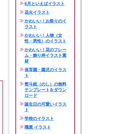
6月といえばイラスト
花火イラスト
かわいい！お祭りのイ
ラスト
かわいい！人物（女
性・男性）のイラスト
かわいい！花のフレー
ム・飾り枠イラスト素
材
保育園・園児のイラス
ト
熨斗紙（のし）の無料
テンプレートをダウン
ロード
誕生日の可愛いイラス
ト
学校のイラスト
職業 イラスト