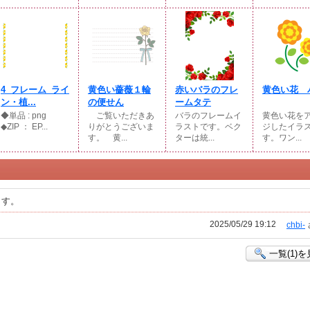
4_フレーム_ライ
黄色い薔薇１輪
赤いバラのフレ
黄色い花 
ン・植...
の便せん
ームタテ
◆単品 : png
ご覧いただきあ
バラのフレームイ
黄色い花を
◆ZIP ： EP...
りがとうございま
ラストです。ベク
ジしたイラ
す。 黄...
ターは統...
す。ワン...
ます。
2025/05/29 19:12
chbi-
一覧(1)