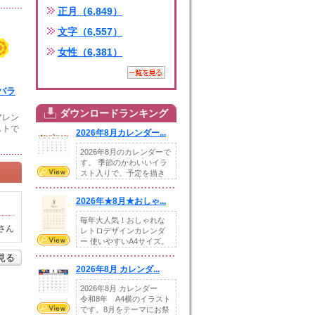
正月（6,849）
文字（6,557）
女性（6,381）
バラ
ダウンロードランキング
アレン
ストで
2026年8月カレンダー...
2026年8月のカレンダーで
す。 季節のかわいいイラ
スト入りで、予定を描き
込めるスペ...
2026年★8月★おしゃ...
毎年大人気！おしゃれな
さん
レトロデザインカレンダ
ー 使いやすいA4サイズ。
illust...
を見る
2026年8月 カレンダ...
2026年8月 カレンダー
令和8年 A4横のイラスト
です。8月をテーマにお祭