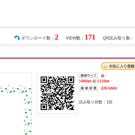
2
171
ダウンロード数：
VIEW数：
QR読み取り数：
横：
1480px
縦:
1110px
226.04kb
読み取り回数：
1
回