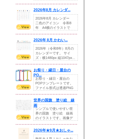
りの提...
2026年8月 カレンダ...
2026年8月 カレンダー
二色のアイコン 令和8
年 A4横のイラストで
す。8月をテ...
2026年 8月 かわい...
2026年（令和8年）8月の
カレンダーです。 サイ
ズ：横1480px 縦1047px...
お祭り・縁日・屋台の
PO...
お祭り・縁日・屋台の
POPテンプレートです。
ファイル形式は透過PNG
です。---太め...
世界の国旗 塗り絵 線
画
シンプルで使いやすい世
界の国旗 塗り絵 線画
のイラストです。画像デ
ータとEPSデータ...
2026年★9月★おしゃ...
毎年大人気！おしゃれな