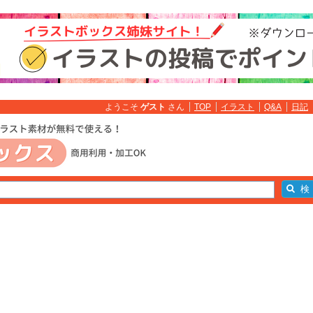
ようこそ
ゲスト
さん
TOP
イラスト
Q&A
日記