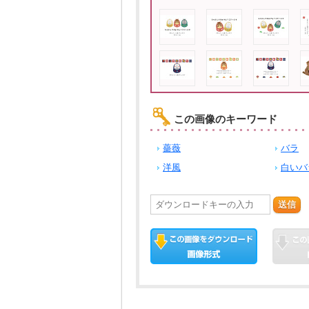
この画像のキーワード
薔薇
バラ
洋風
白いバ
送信