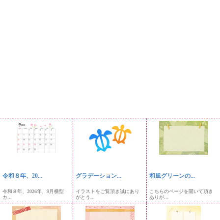
令和８年、20...
グラデーション...
和風グリーンの...
令和８年、2026年、9月横型
イラストをご覧頂き誠にあり
こちらのページを開いて頂き
カ...
がとう...
ありが...