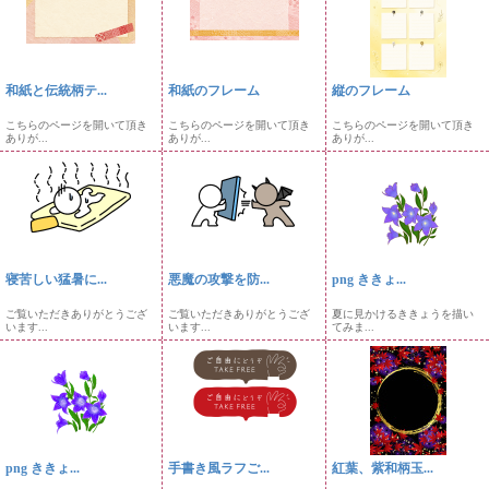
和紙と伝統柄テ...
和紙のフレーム
縦のフレーム
こちらのページを開いて頂き
こちらのページを開いて頂き
こちらのページを開いて頂き
ありが...
ありが...
ありが...
寝苦しい猛暑に...
悪魔の攻撃を防...
png ききょ...
ご覧いただきありがとうござ
ご覧いただきありがとうござ
夏に見かけるききょうを描い
います...
います...
てみま...
png ききょ...
手書き風ラフご...
紅葉、紫和柄玉...