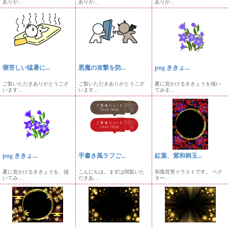
ありが...
ありが...
ありが...
寝苦しい猛暑に...
悪魔の攻撃を防...
png ききょ...
ご覧いただきありがとうござ
ご覧いただきありがとうござ
夏に見かけるききょうを描い
います...
います...
てみま...
png ききょ...
手書き風ラフご...
紅葉、紫和柄玉...
夏に見かけるききょうを、描
こんにちは。まずは閲覧いた
和風背景イラストです。 ベク
いてみ...
だきあ...
ター...