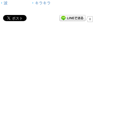
波
キラキラ
0