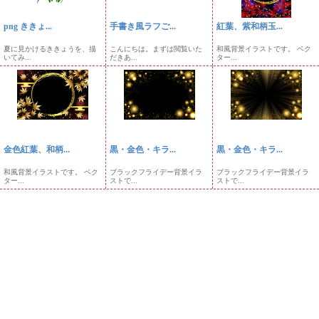
png ききょ...
手書き風ラフご...
紅葉、紫和柄玉...
夏に見かけるききょうを、描
こんにちは。まずは閲覧いた
和風背景イラストです。 ベク
いてみ...
だきあ...
ター...
金色紅葉、和柄...
黒・金色・キラ...
黒・金色・キラ...
和風背景イラストです。 ベク
ブラックフライデー背景イラ
ブラックフライデー背景イラ
ター...
ストで...
ストで...