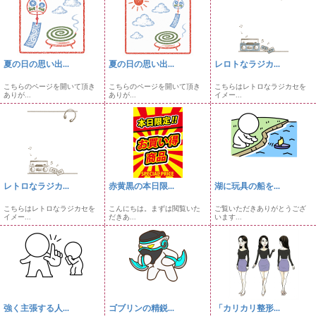
夏の日の思い出...
夏の日の思い出...
レロトなラジカ...
こちらのページを開いて頂き
こちらのページを開いて頂き
こちらはレトロなラジカセを
ありが...
ありが...
イメー...
レトロなラジカ...
赤黄黒の本日限...
湖に玩具の船を...
こちらはレトロなラジカセを
こんにちは。まずは閲覧いた
ご覧いただきありがとうござ
イメー...
だきあ...
います...
強く主張する人...
ゴブリンの精鋭...
「カリカリ整形...