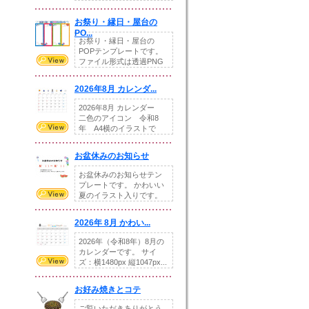
りの提...
お祭り・縁日・屋台の
PO...
お祭り・縁日・屋台の
POPテンプレートです。
ファイル形式は透過PNG
です。---太め...
2026年8月 カレンダ...
2026年8月 カレンダー
二色のアイコン 令和8
年 A4横のイラストで
す。8月をテ...
お盆休みのお知らせ
お盆休みのお知らせテン
プレートです。 かわいい
夏のイラスト入りです。
休業日の日付けを...
2026年 8月 かわい...
2026年（令和8年）8月の
カレンダーです。 サイ
ズ：横1480px 縦1047px...
お好み焼きとコテ
ご覧いただきありがとう