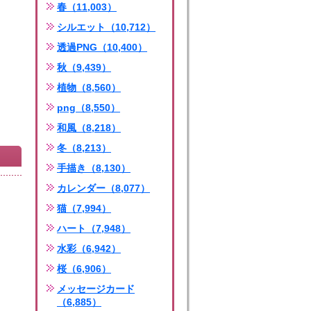
春（11,003）
シルエット（10,712）
透過PNG（10,400）
秋（9,439）
植物（8,560）
png（8,550）
和風（8,218）
冬（8,213）
手描き（8,130）
カレンダー（8,077）
猫（7,994）
ハート（7,948）
水彩（6,942）
桜（6,906）
メッセージカード
（6,885）