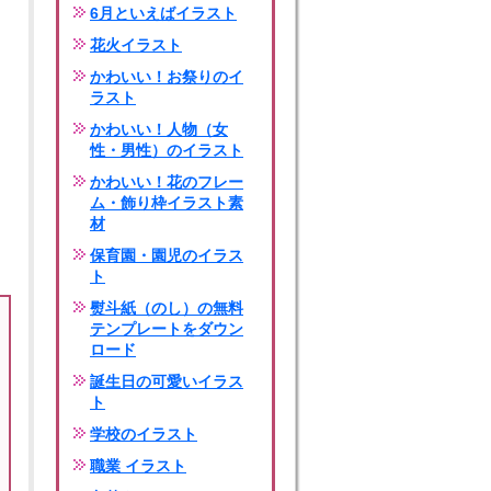
6月といえばイラスト
花火イラスト
かわいい！お祭りのイ
ラスト
かわいい！人物（女
性・男性）のイラスト
かわいい！花のフレー
ム・飾り枠イラスト素
材
保育園・園児のイラス
ト
熨斗紙（のし）の無料
テンプレートをダウン
ロード
誕生日の可愛いイラス
ト
学校のイラスト
職業 イラスト