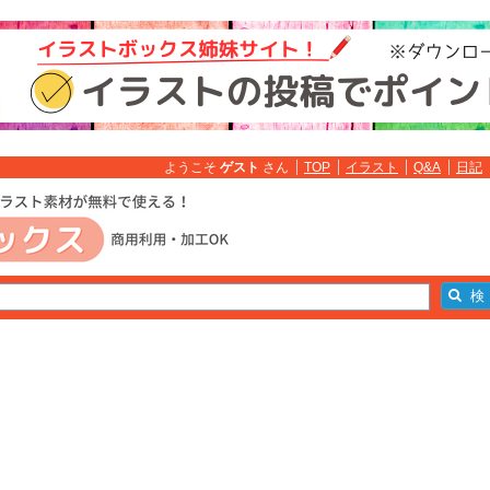
ようこそ
ゲスト
さん
TOP
イラスト
Q&A
日記