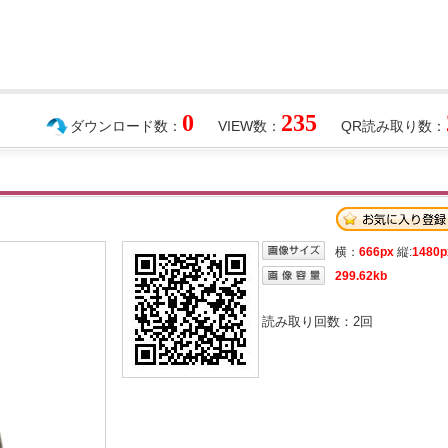
0
235
ダウンロード数：
VIEW数：
QR読み取り数：
横：
666px
縦:
1480p
299.62kb
読み取り回数：
2
回