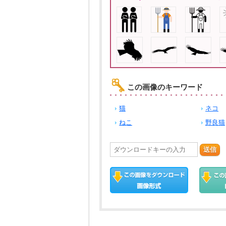
この画像のキーワード
猫
ネコ
ねこ
野良猫
送信