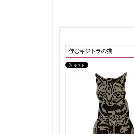
佇むキジトラの猫