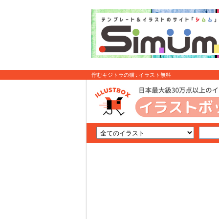
佇むキジトラの猫 : イラスト無料