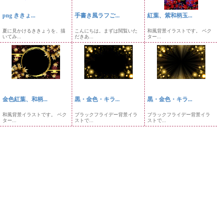
png ききょ...
手書き風ラフご...
紅葉、紫和柄玉...
夏に見かけるききょうを、描
こんにちは。まずは閲覧いた
和風背景イラストです。 ベク
いてみ...
だきあ...
ター...
金色紅葉、和柄...
黒・金色・キラ...
黒・金色・キラ...
和風背景イラストです。 ベク
ブラックフライデー背景イラ
ブラックフライデー背景イラ
ター...
ストで...
ストで...