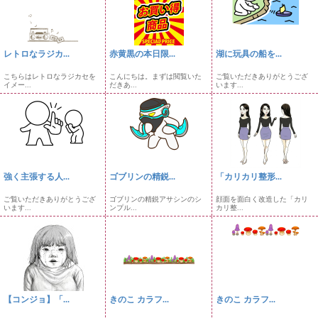
レトロなラジカ...
赤黄黒の本日限...
湖に玩具の船を...
こちらはレトロなラジカセを
こんにちは。まずは閲覧いた
ご覧いただきありがとうござ
イメー...
だきあ...
います...
強く主張する人...
ゴブリンの精鋭...
「カリカリ整形...
ご覧いただきありがとうござ
ゴブリンの精鋭アサシンのシ
顔面を面白く改造した「カリ
います...
ンプル...
カリ整...
【コンジョ】「...
きのこ カラフ...
きのこ カラフ...