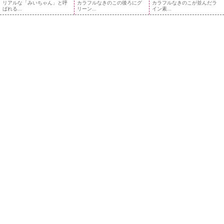
リアルな「みいちゃん」と呼
カラフルなきのこの後ろにグ
カラフルなきのこが並んだラ
ばれる...
リーン...
イン素...