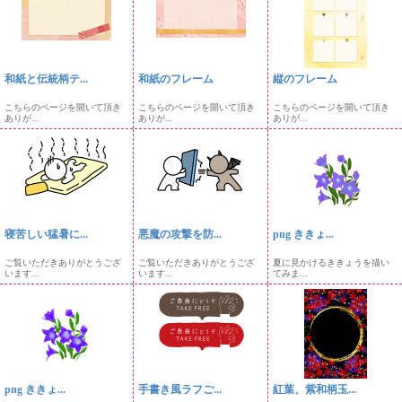
和紙と伝統柄テ...
和紙のフレーム
縦のフレーム
こちらのページを開いて頂き
こちらのページを開いて頂き
こちらのページを開いて頂き
ありが...
ありが...
ありが...
寝苦しい猛暑に...
悪魔の攻撃を防...
png ききょ...
ご覧いただきありがとうござ
ご覧いただきありがとうござ
夏に見かけるききょうを描い
います...
います...
てみま...
png ききょ...
手書き風ラフご...
紅葉、紫和柄玉...