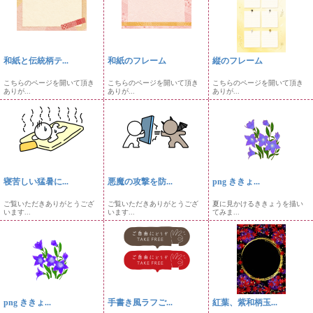
和紙と伝統柄テ...
和紙のフレーム
縦のフレーム
こちらのページを開いて頂き
こちらのページを開いて頂き
こちらのページを開いて頂き
ありが...
ありが...
ありが...
寝苦しい猛暑に...
悪魔の攻撃を防...
png ききょ...
ご覧いただきありがとうござ
ご覧いただきありがとうござ
夏に見かけるききょうを描い
います...
います...
てみま...
png ききょ...
手書き風ラフご...
紅葉、紫和柄玉...