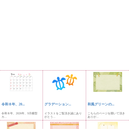
令和８年、20...
グラデーション...
和風グリーンの...
令和８年、2026年、9月横型
イラストをご覧頂き誠にあり
こちらのページを開いて頂き
カ...
がとう...
ありが...