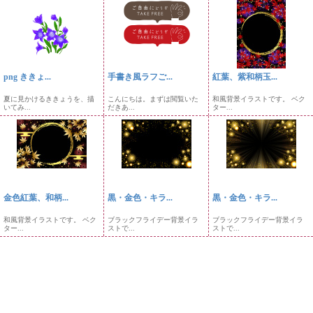
png ききょ...
手書き風ラフご...
紅葉、紫和柄玉...
夏に見かけるききょうを、描
こんにちは。まずは閲覧いた
和風背景イラストです。 ベク
いてみ...
だきあ...
ター...
金色紅葉、和柄...
黒・金色・キラ...
黒・金色・キラ...
和風背景イラストです。 ベク
ブラックフライデー背景イラ
ブラックフライデー背景イラ
ター...
ストで...
ストで...