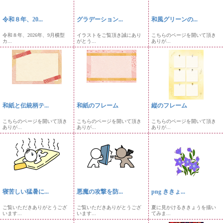
令和８年、20...
グラデーション...
和風グリーンの...
令和８年、2026年、9月横型
イラストをご覧頂き誠にあり
こちらのページを開いて頂き
カ...
がとう...
ありが...
和紙と伝統柄テ...
和紙のフレーム
縦のフレーム
こちらのページを開いて頂き
こちらのページを開いて頂き
こちらのページを開いて頂き
ありが...
ありが...
ありが...
寝苦しい猛暑に...
悪魔の攻撃を防...
png ききょ...
ご覧いただきありがとうござ
ご覧いただきありがとうござ
夏に見かけるききょうを描い
います...
います...
てみま...