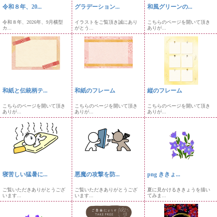
令和８年、20...
グラデーション...
和風グリーンの...
令和８年、2026年、9月横型
イラストをご覧頂き誠にあり
こちらのページを開いて頂き
カ...
がとう...
ありが...
和紙と伝統柄テ...
和紙のフレーム
縦のフレーム
こちらのページを開いて頂き
こちらのページを開いて頂き
こちらのページを開いて頂き
ありが...
ありが...
ありが...
寝苦しい猛暑に...
悪魔の攻撃を防...
png ききょ...
ご覧いただきありがとうござ
ご覧いただきありがとうござ
夏に見かけるききょうを描い
います...
います...
てみま...