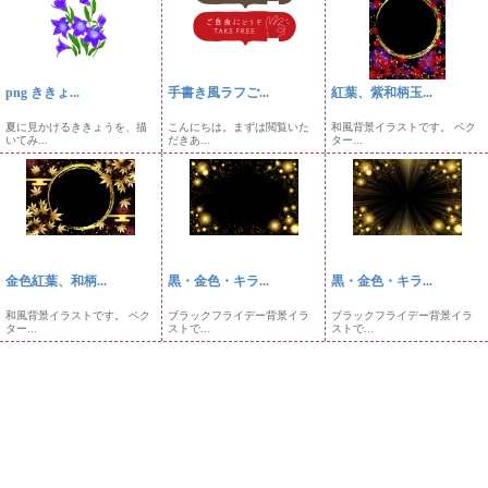
png ききょ...
手書き風ラフご...
紅葉、紫和柄玉...
夏に見かけるききょうを、描
こんにちは。まずは閲覧いた
和風背景イラストです。 ベク
いてみ...
だきあ...
ター...
金色紅葉、和柄...
黒・金色・キラ...
黒・金色・キラ...
和風背景イラストです。 ベク
ブラックフライデー背景イラ
ブラックフライデー背景イラ
ター...
ストで...
ストで...