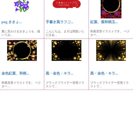
png ききょ...
手書き風ラフご...
紅葉、紫和柄玉...
夏に見かけるききょうを、描
こんにちは。まずは閲覧いた
和風背景イラストです。 ベク
いてみ...
だきあ...
ター...
金色紅葉、和柄...
黒・金色・キラ...
黒・金色・キラ...
和風背景イラストです。 ベク
ブラックフライデー背景イラ
ブラックフライデー背景イラ
ター...
ストで...
ストで...