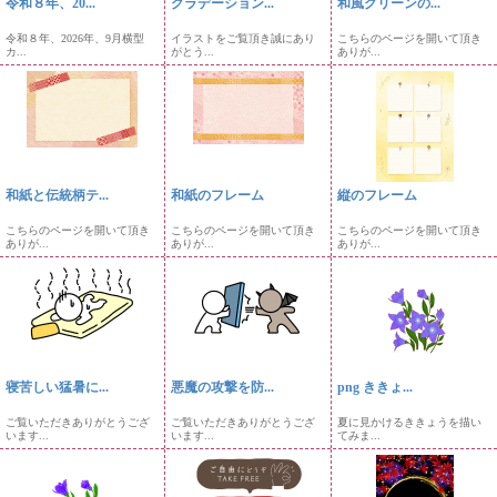
令和８年、20...
グラデーション...
和風グリーンの...
令和８年、2026年、9月横型
イラストをご覧頂き誠にあり
こちらのページを開いて頂き
カ...
がとう...
ありが...
和紙と伝統柄テ...
和紙のフレーム
縦のフレーム
こちらのページを開いて頂き
こちらのページを開いて頂き
こちらのページを開いて頂き
ありが...
ありが...
ありが...
寝苦しい猛暑に...
悪魔の攻撃を防...
png ききょ...
ご覧いただきありがとうござ
ご覧いただきありがとうござ
夏に見かけるききょうを描い
います...
います...
てみま...