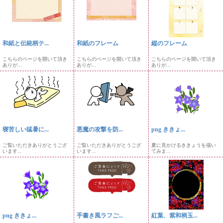
和紙と伝統柄テ...
和紙のフレーム
縦のフレーム
こちらのページを開いて頂き
こちらのページを開いて頂き
こちらのページを開いて頂き
ありが...
ありが...
ありが...
寝苦しい猛暑に...
悪魔の攻撃を防...
png ききょ...
ご覧いただきありがとうござ
ご覧いただきありがとうござ
夏に見かけるききょうを描い
います...
います...
てみま...
png ききょ...
手書き風ラフご...
紅葉、紫和柄玉...