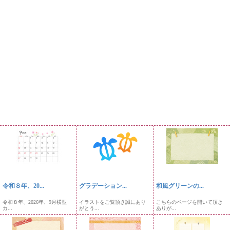
令和８年、20...
グラデーション...
和風グリーンの...
令和８年、2026年、9月横型
イラストをご覧頂き誠にあり
こちらのページを開いて頂き
カ...
がとう...
ありが...