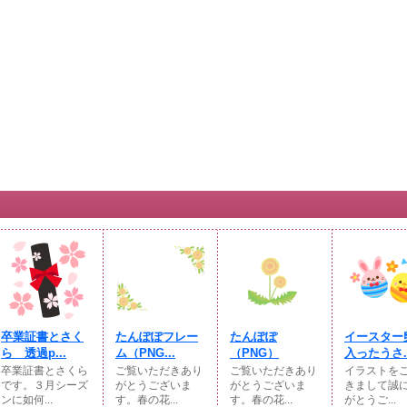
卒業証書とさく
たんぽぽフレー
たんぽぽ
イースター
ら 透過p...
ム（PNG...
（PNG）
入ったうさ..
卒業証書とさくら
ご覧いただきあり
ご覧いただきあり
イラストを
です。３月シーズ
がとうございま
がとうございま
きまして誠
ンに如何...
す。春の花...
す。春の花...
がとうご...