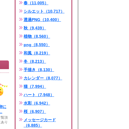
春（11,005）
シルエット（10,717）
透過PNG（10,400）
秋（9,439）
植物（8,560）
png（8,550）
和風（8,219）
冬（8,213）
手描き（8,130）
カレンダー（8,077）
猫（7,994）
ハート（7,948）
水彩（6,942）
卵に
桜（6,907）
.
ご覧頂
メッセージカード
にあり
（6,885）