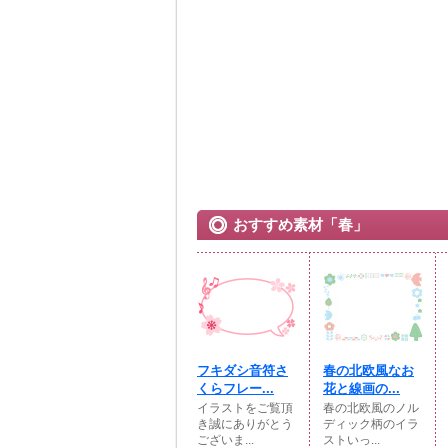
おすすめ素材「春」
フキダシ音符さ
春の北欧風なお
くらフレー...
花と線画の...
イラストをご覧頂
春の北欧風のノル
き誠にありがとう
ディック柄のイラ
ございま...
ストいっ...