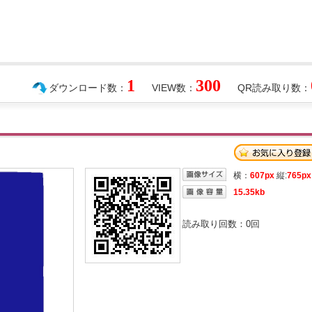
1
300
ダウンロード数：
VIEW数：
QR読み取り数：
横：
607px
縦:
765px
15.35kb
読み取り回数：
0
回