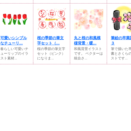
可愛いシンプル
桜の季節の筆文
丸と桜の和風模
筆絵の卒業
なチューリ...
字セット（...
様背景・暖...
３
春らしい可愛いチ
桜の季節の筆文字
和風背景イラスト
筆で描いた
ューリップのイラ
セット（ピンク）
です。 ベクターは
書とさくら
スト素材...
になりま...
統合さ...
ストです...