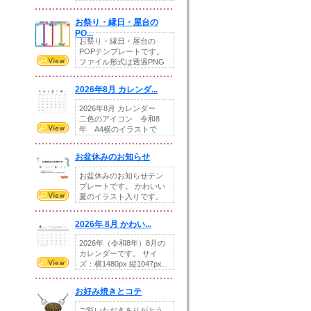
りの提...
お祭り・縁日・屋台の
PO...
お祭り・縁日・屋台の
POPテンプレートです。
ファイル形式は透過PNG
です。---太め...
2026年8月 カレンダ...
2026年8月 カレンダー
二色のアイコン 令和8
年 A4横のイラストで
す。8月をテ...
お盆休みのお知らせ
お盆休みのお知らせテン
プレートです。 かわいい
夏のイラスト入りです。
休業日の日付けを...
2026年 8月 かわい...
2026年（令和8年）8月の
カレンダーです。 サイ
ズ：横1480px 縦1047px...
お好み焼きとコテ
ご覧いただきありがとう