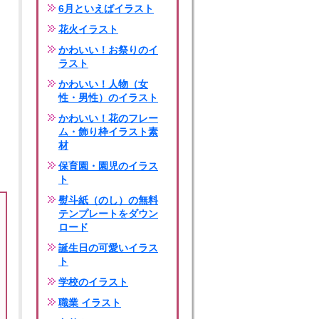
6月といえばイラスト
花火イラスト
かわいい！お祭りのイ
ラスト
かわいい！人物（女
性・男性）のイラスト
かわいい！花のフレー
ム・飾り枠イラスト素
材
保育園・園児のイラス
ト
熨斗紙（のし）の無料
テンプレートをダウン
ロード
誕生日の可愛いイラス
ト
学校のイラスト
職業 イラスト