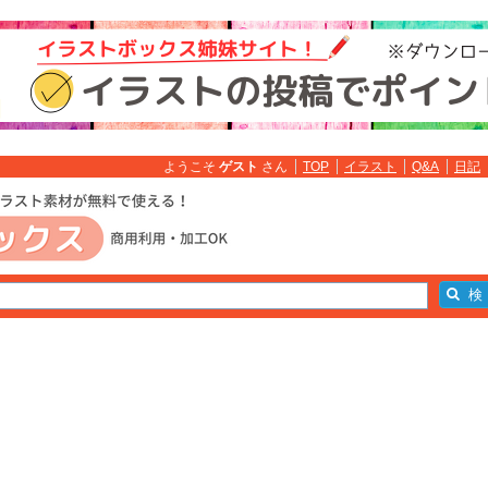
ようこそ
ゲスト
さん
TOP
イラスト
Q&A
日記