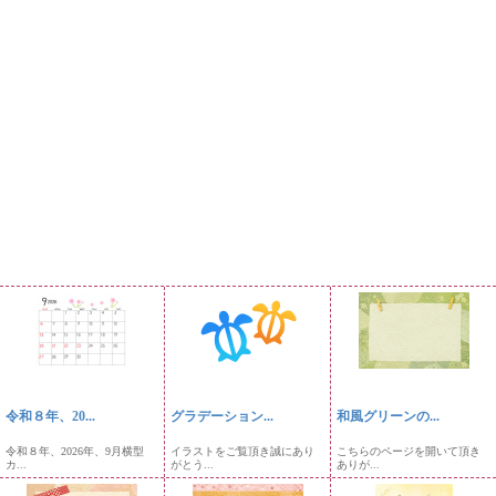
令和８年、20...
グラデーション...
和風グリーンの...
令和８年、2026年、9月横型
イラストをご覧頂き誠にあり
こちらのページを開いて頂き
カ...
がとう...
ありが...