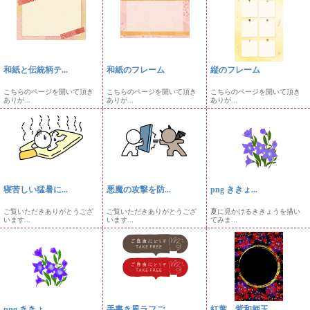
和紙と伝統柄テ...
和紙のフレーム
縦のフレーム
こちらのページを開いて頂き
こちらのページを開いて頂き
こちらのページを開いて頂き
ありが...
ありが...
ありが...
寝苦しい猛暑に...
悪魔の攻撃を防...
png ききょ...
ご覧いただきありがとうござ
ご覧いただきありがとうござ
夏に見かけるききょうを描い
います...
います...
てみま...
png ききょ...
手書き風ラフご...
紅葉、紫和柄玉...