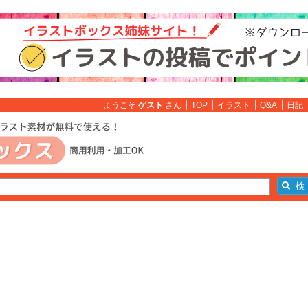
ようこそ
ゲスト
さん
TOP
イラスト
Q&A
日記