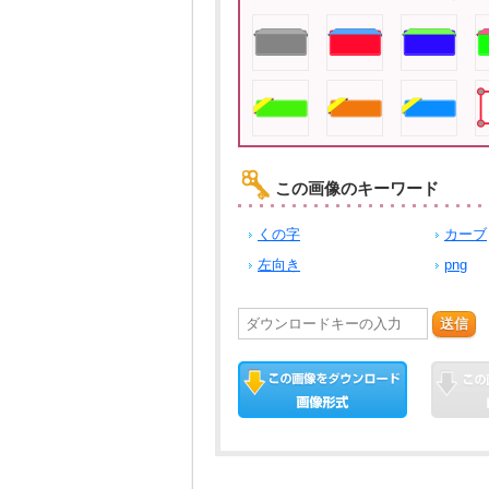
この画像のキーワード
くの字
カーブ
左向き
png
送信