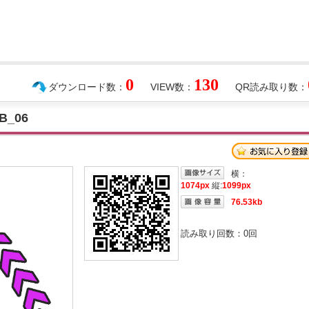
0
130
ダウンロード数：
VIEW数：
QR読み取り数：
_06
横：
1074px
縦:
1099px
76.53kb
読み取り回数：
0
回