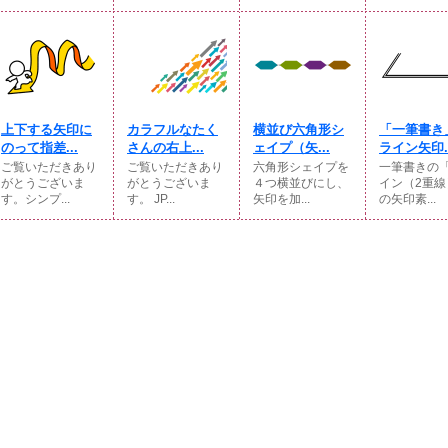
上下する矢印に
カラフルなたく
横並び六角形シ
「一筆書き
のって指差...
さんの右上...
ェイプ（矢...
ライン矢印..
ご覧いただきあり
ご覧いただきあり
六角形シェイプを
一筆書きの
がとうございま
がとうございま
４つ横並びにし、
イン（2重線
す。シンプ...
す。 JP...
矢印を加...
の矢印素...