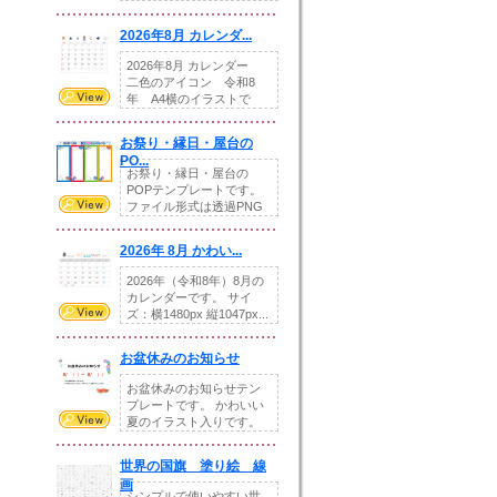
りの提...
2026年8月 カレンダ...
2026年8月 カレンダー
二色のアイコン 令和8
年 A4横のイラストで
す。8月をテ...
お祭り・縁日・屋台の
PO...
お祭り・縁日・屋台の
POPテンプレートです。
ファイル形式は透過PNG
です。---太め...
2026年 8月 かわい...
2026年（令和8年）8月の
カレンダーです。 サイ
ズ：横1480px 縦1047px...
お盆休みのお知らせ
お盆休みのお知らせテン
プレートです。 かわいい
夏のイラスト入りです。
休業日の日付けを...
世界の国旗 塗り絵 線
画
シンプルで使いやすい世