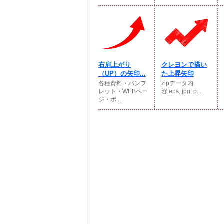
右肩上がり
クレヨンで描い
（UP）の矢印...
た上昇矢印
各種資料・パンフ
zipデータ内
レット・WEBペー
容:eps, jpg, p...
ジ・ポ...