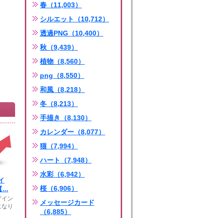
春（11,003）
シルエット（10,712）
透過PNG（10,400）
秋（9,439）
植物（8,560）
png（8,550）
和風（8,218）
冬（8,213）
手描き（8,130）
カレンダー（8,077）
猫（7,994）
ハート（7,948）
水彩（6,942）
イ
桜（6,906）
..
ザイン
メッセージカード
になり
（6,885）