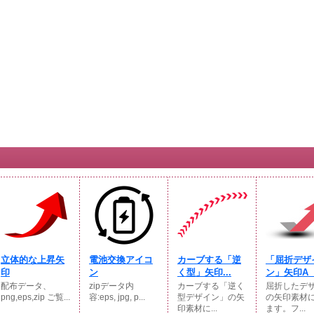
立体的な上昇矢
電池交換アイコ
カーブする「逆
「屈折デザ
印
ン
く型」矢印...
ン」矢印A【.
配布データ、
zipデータ内
カーブする「逆く
屈折したデ
png,eps,zip ご覧...
容:eps, jpg, p...
型デザイン」の矢
の矢印素材
印素材に...
ます。フ...