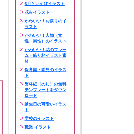
6月といえばイラスト
花火イラスト
かわいい！お祭りのイ
ラスト
かわいい！人物（女
性・男性）のイラスト
かわいい！花のフレー
ム・飾り枠イラスト素
材
保育園・園児のイラス
ト
熨斗紙（のし）の無料
テンプレートをダウン
ロード
誕生日の可愛いイラス
ト
学校のイラスト
職業 イラスト