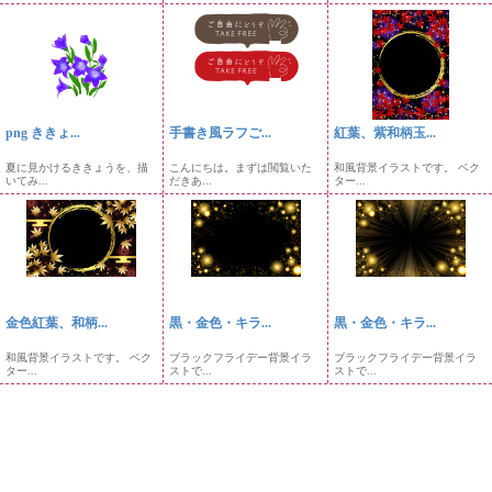
png ききょ...
手書き風ラフご...
紅葉、紫和柄玉...
夏に見かけるききょうを、描
こんにちは。まずは閲覧いた
和風背景イラストです。 ベク
いてみ...
だきあ...
ター...
金色紅葉、和柄...
黒・金色・キラ...
黒・金色・キラ...
和風背景イラストです。 ベク
ブラックフライデー背景イラ
ブラックフライデー背景イラ
ター...
ストで...
ストで...