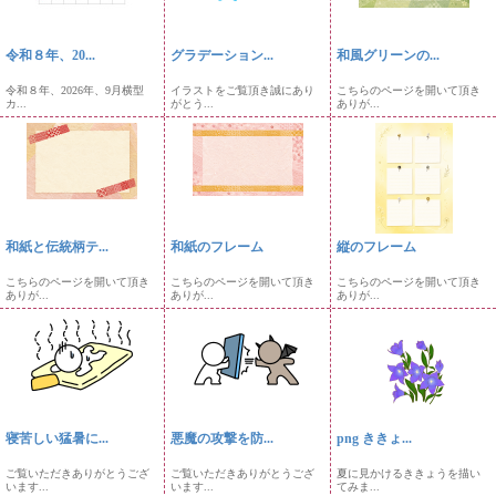
令和８年、20...
グラデーション...
和風グリーンの...
令和８年、2026年、9月横型
イラストをご覧頂き誠にあり
こちらのページを開いて頂き
カ...
がとう...
ありが...
和紙と伝統柄テ...
和紙のフレーム
縦のフレーム
こちらのページを開いて頂き
こちらのページを開いて頂き
こちらのページを開いて頂き
ありが...
ありが...
ありが...
寝苦しい猛暑に...
悪魔の攻撃を防...
png ききょ...
ご覧いただきありがとうござ
ご覧いただきありがとうござ
夏に見かけるききょうを描い
います...
います...
てみま...