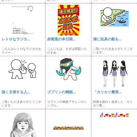
レトロなラジカ...
赤黄黒の本日限...
湖に玩具の船を...
こちらはレトロなラジカセを
こんにちは。まずは閲覧いた
ご覧いただきありがとうござ
イメー...
だきあ...
います...
強く主張する人...
ゴブリンの精鋭...
「カリカリ整形...
ご覧いただきありがとうござ
ゴブリンの精鋭アサシンのシ
顔面を面白く改造した「カリ
います...
ンプル...
カリ整...