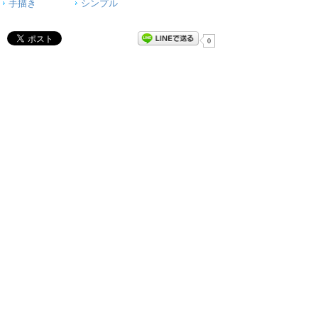
手描き
シンプル
0