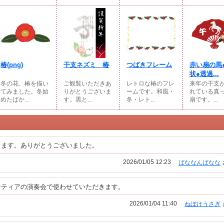
椿(png)
干支ネズミ 椿
つばきフレーム
赤い扇の馬
状●透過...
冬の花、椿を描い
ご観覧いただきあ
レトロな椿のフレ
来年の干支
てみました。冬始
りがとうございま
ームです。和風・
れている真
めたばか...
す。黒と...
冬・レト...
扇です。...
きます。ありがとうございました。
2026/01/05 12:23
ばななんばなな
ンティアの演奏会で使わせていただきます。
2026/01/04 11:40
ねぼけうさぎ