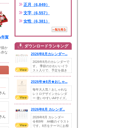
正月（6,849）
文字（6,557）
女性（6,381）
●年賀
ダウンロードランキング
が描か
っ赤な
2026年8月カレンダー...
2026年8月のカレンダーで
す。 季節のかわいいイラ
スト入りで、予定を描き
込めるスペ...
2026年★8月★おしゃ...
毎年大人気！おしゃれな
さん
レトロデザインカレンダ
ー 使いやすいA4サイズ。
illust...
2026年8月 カレンダ...
さん
2026年8月 カレンダー
令和8年 A4横のイラスト
です。8月をテーマにお祭