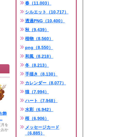
春（11,003）
シルエット（10,717）
透過PNG（10,400）
秋（9,439）
植物（8,560）
png（8,550）
和風（8,218）
冬（8,213）
手描き（8,130）
カレンダー（8,077）
猫（7,994）
ハート（7,948）
水彩（6,942）
お飾
桜（6,906）
.
正月を
メッセージカード
たおか
（6,885）