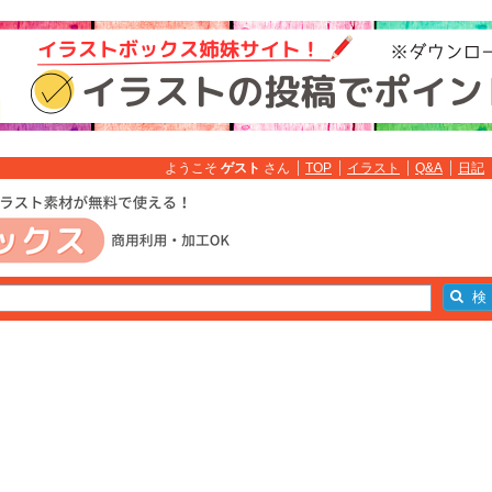
ようこそ
ゲスト
さん
TOP
イラスト
Q&A
日記