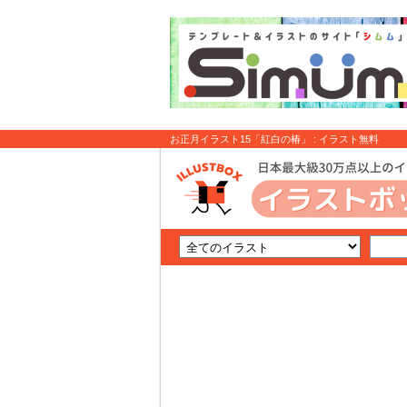
お正月イラスト15「紅白の椿」 : イラスト無料