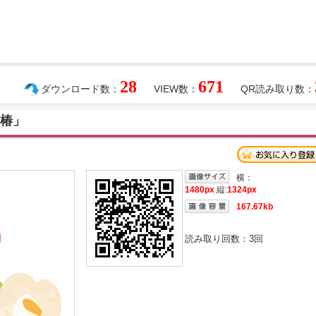
28
671
ダウンロード数：
VIEW数：
QR読み取り数：
の椿」
横：
1480px
縦:
1324px
167.67kb
読み取り回数：
3
回