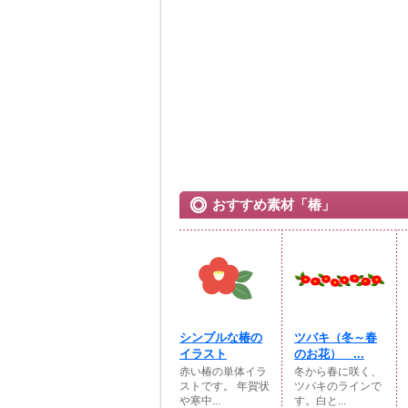
おすすめ素材「椿」
シンプルな椿の
ツバキ（冬～春
イラスト
のお花） ...
赤い椿の単体イラ
冬から春に咲く、
ストです。 年賀状
ツバキのラインで
や寒中...
す。白と...