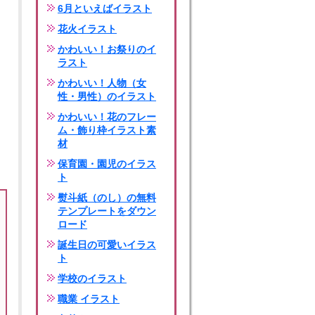
6月といえばイラスト
花火イラスト
かわいい！お祭りのイ
ラスト
かわいい！人物（女
性・男性）のイラスト
かわいい！花のフレー
ム・飾り枠イラスト素
材
保育園・園児のイラス
ト
熨斗紙（のし）の無料
テンプレートをダウン
ロード
誕生日の可愛いイラス
ト
学校のイラスト
職業 イラスト