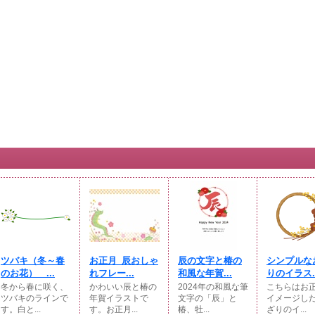
ツバキ（冬～春
お正月_辰おしゃ
辰の文字と椿の
シンプルな
のお花） ...
れフレー...
和風な年賀...
りのイラス..
冬から春に咲く、
かわいい辰と椿の
2024年の和風な筆
こちらはお
ツバキのラインで
年賀イラストで
文字の「辰」と
イメージし
す。白と...
す。お正月...
椿、牡...
ざりのイ...