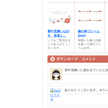
寒中見舞いはが
椿の枠フレーム
(png)
き 音楽と...
いつもご覧頂きま
前描いた椿と白椿
してありがとうご
を使って枠のフレ
ざいます...
ームを作...
ダウンロード コメント
寒中見舞いに使わせていただ
ありがとうございます。ボラ