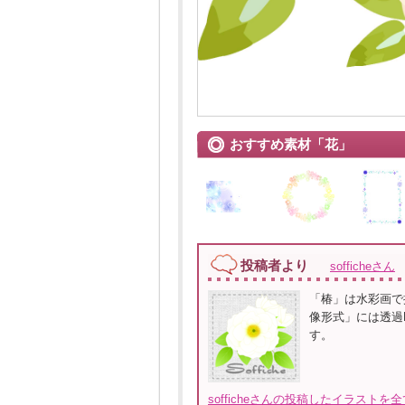
おすすめ素材「花」
投稿者より
sofficheさん
「椿」は水彩画で
像形式」には透過
す。
sofficheさんの投稿したイラストを全