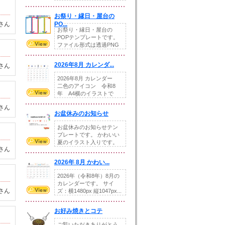
りの提...
お祭り・縁日・屋台の
さん
PO...
お祭り・縁日・屋台の
POPテンプレートです。
ファイル形式は透過PNG
です。---太め...
2026年8月 カレンダ...
さん
2026年8月 カレンダー
二色のアイコン 令和8
年 A4横のイラストで
す。8月をテ...
さん
お盆休みのお知らせ
お盆休みのお知らせテン
プレートです。 かわいい
夏のイラスト入りです。
さん
休業日の日付けを...
2026年 8月 かわい...
2026年（令和8年）8月の
カレンダーです。 サイ
さん
ズ：横1480px 縦1047px...
お好み焼きとコテ
ご覧いただきありがとう