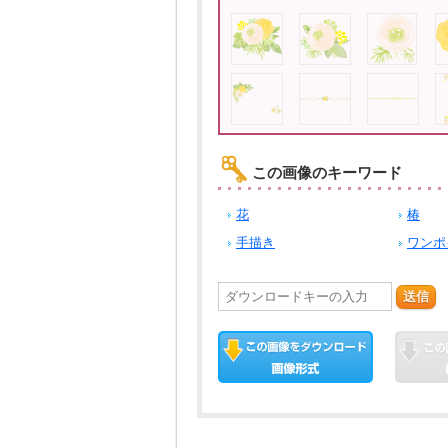
この画像のキーワード
花
椿
手描き
ワンポ
送信