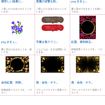
寝苦しい猛暑に...
悪魔の攻撃を防...
png ききょ...
ご覧いただきありがとうござ
ご覧いただきありがとうござ
夏に見かけるききょうを描い
います...
います...
てみま...
png ききょ...
手書き風ラフご...
紅葉、紫和柄玉...
夏に見かけるききょうを、描
こんにちは。まずは閲覧いた
和風背景イラストです。 ベク
いてみ...
だきあ...
ター...
金色紅葉、和柄...
黒・金色・キラ...
黒・金色・キラ...
和風背景イラストです。 ベク
ブラックフライデー背景イラ
ブラックフライデー背景イラ
ター...
ストで...
ストで...