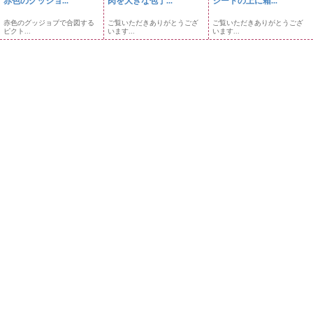
赤色のグッジョ...
肉を大きな包丁...
シートの上に箱...
赤色のグッジョブで合図する
ご覧いただきありがとうござ
ご覧いただきありがとうござ
ピクト...
います...
います...