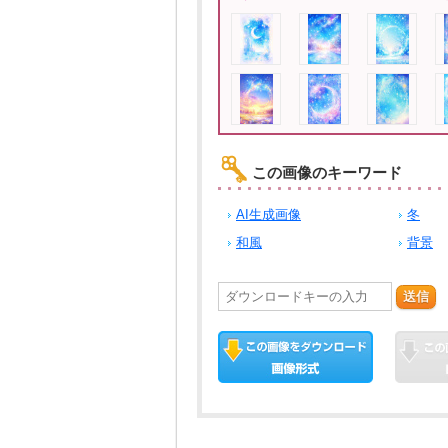
この画像のキーワード
AI生成画像
冬
和風
背景
送信