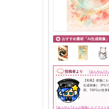
おすすめ素材「AI生成画像
投稿者より
†あらやん†さ
【和風】便箋にも
生成画像］ JP
用、TRPGの世
†あらやん†さんの投稿したイラストを