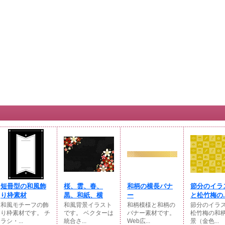
短冊型の和風飾
桜、雲、春、
和柄の横長バナ
節分のイラ
り枠素材
黒、和紙、横
ー
と松竹梅の..
和風モチーフの飾
和風背景イラスト
和柄模様と和柄の
節分のイラ
り枠素材です。 チ
です。 ベクターは
バナー素材です。
松竹梅の和
ラシ・...
統合さ...
Web広...
景（金色...