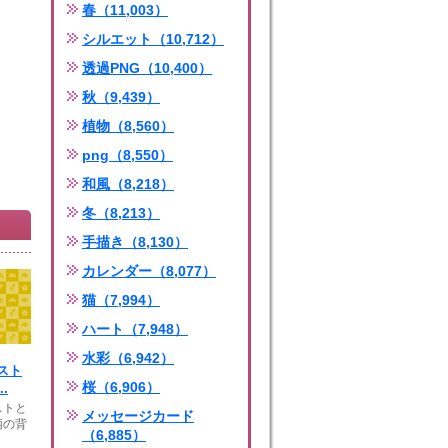
春（11,003）
シルエット（10,712）
透過PNG（10,400）
秋（9,439）
植物（8,560）
png（8,550）
和風（8,218）
冬（8,213）
手描き（8,130）
カレンダー（8,077）
猫（7,994）
ハート（7,948）
水彩（6,942）
スト
桜（6,906）
.
ストと
メッセージカード
柄の背
（6,885）