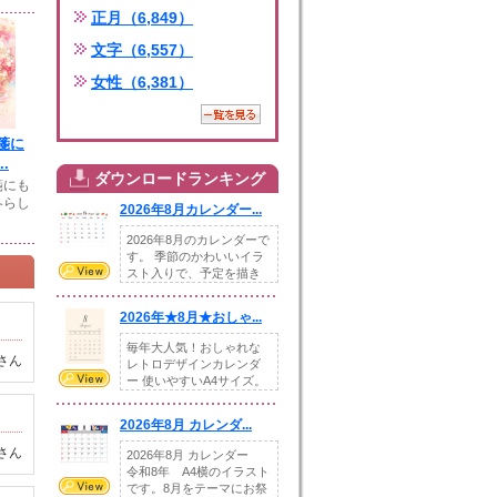
正月（6,849）
文字（6,557）
女性（6,381）
箋に
.
ダウンロードランキング
箋にも
冬らし
2026年8月カレンダー...
2026年8月のカレンダーで
す。 季節のかわいいイラ
スト入りで、予定を描き
込めるスペ...
2026年★8月★おしゃ...
毎年大人気！おしゃれな
さん
レトロデザインカレンダ
ー 使いやすいA4サイズ。
illust...
2026年8月 カレンダ...
さん
2026年8月 カレンダー
令和8年 A4横のイラスト
です。8月をテーマにお祭