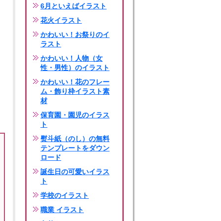
6月といえばイラスト
花火イラスト
かわいい！お祭りのイ
ラスト
かわいい！人物（女
性・男性）のイラスト
かわいい！花のフレー
ム・飾り枠イラスト素
材
保育園・園児のイラス
ト
熨斗紙（のし）の無料
テンプレートをダウン
ロード
誕生日の可愛いイラス
ト
学校のイラスト
職業 イラスト