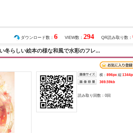
6
294
ダウンロード数：
VIEW数：
QR読み取り数：
い冬らしい絵本の様な和風で水彩のフレ...
横：
896px
縦:
1344p
369.59kb
読み取り回数：
0
回