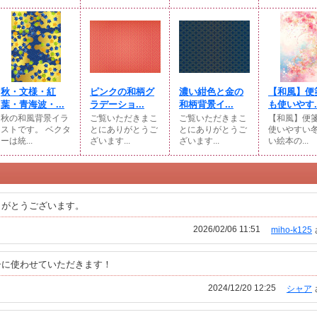
秋・文様・紅
ピンクの和柄グ
濃い紺色と金の
【和風】便
葉・青海波・...
ラデーショ...
和柄背景イ...
も使いやす..
秋の和風背景イラ
ご覧いただきまこ
ご覧いただきまこ
【和風】便
ストです。 ベクタ
とにありがとうご
とにありがとうご
使いやすい
ーは統...
ざいます...
ざいます...
い絵本の...
りがとうございます。
2026/02/06 11:51
miho-k125
シに使わせていただきます！
2024/12/20 12:25
シャア