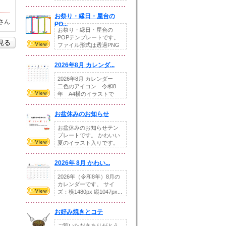
りの提...
お祭り・縁日・屋台の
さん
PO...
お祭り・縁日・屋台の
POPテンプレートです。
を見る
ファイル形式は透過PNG
です。---太め...
2026年8月 カレンダ...
2026年8月 カレンダー
二色のアイコン 令和8
年 A4横のイラストで
す。8月をテ...
お盆休みのお知らせ
お盆休みのお知らせテン
プレートです。 かわいい
夏のイラスト入りです。
休業日の日付けを...
2026年 8月 かわい...
2026年（令和8年）8月の
カレンダーです。 サイ
ズ：横1480px 縦1047px...
お好み焼きとコテ
ご覧いただきありがとう