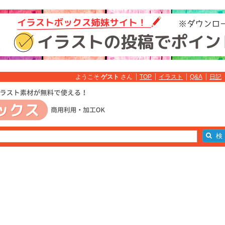
ようこそ
ゲスト
さん
TOP
イラスト
Q&A
日記