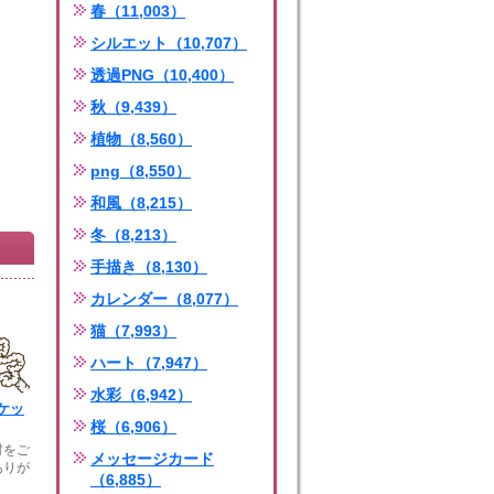
春（11,003）
シルエット（10,707）
透過PNG（10,400）
秋（9,439）
植物（8,560）
png（8,550）
和風（8,215）
冬（8,213）
手描き（8,130）
カレンダー（8,077）
猫（7,993）
ハート（7,947）
水彩（6,942）
ケッ
桜（6,906）
材をご
メッセージカード
ありが
（6,885）