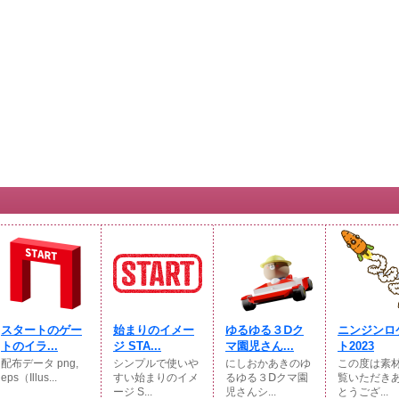
スタートのゲー
始まりのイメー
ゆるゆる３Ⅾク
ニンジンロ
トのイラ...
ジ STA...
マ園児さん...
ト2023
配布データ png,
シンプルで使いや
にしおかあきのゆ
この度は素
eps（Illus...
すい始まりのイメ
るゆる３Ⅾクマ園
覧いただき
ージ S...
児さんシ...
とうござ...