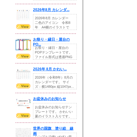
りの提...
2026年8月 カレンダ...
2026年8月 カレンダー
二色のアイコン 令和8
年 A4横のイラストで
す。8月をテ...
お祭り・縁日・屋台の
PO...
お祭り・縁日・屋台の
POPテンプレートです。
ファイル形式は透過PNG
です。---太め...
2026年 8月 かわい...
2026年（令和8年）8月の
カレンダーです。 サイ
ズ：横1480px 縦1047px...
お盆休みのお知らせ
お盆休みのお知らせテン
プレートです。 かわいい
夏のイラスト入りです。
休業日の日付けを...
世界の国旗 塗り絵 線
画
シンプルで使いやすい世