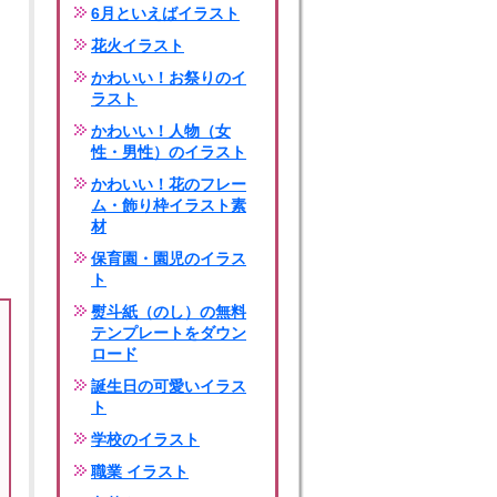
6月といえばイラスト
花火イラスト
かわいい！お祭りのイ
ラスト
かわいい！人物（女
性・男性）のイラスト
かわいい！花のフレー
ム・飾り枠イラスト素
材
保育園・園児のイラス
ト
熨斗紙（のし）の無料
テンプレートをダウン
ロード
誕生日の可愛いイラス
ト
学校のイラスト
職業 イラスト