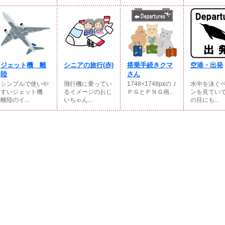
ジェット機 離
シニアの旅行(赤)
搭乗手続きクマ
空港・出発
陸
さん
シンプルで使いや
飛行機に乗ってい
1748×1748pxのＪ
水中を泳ぐ
すいジェット機
るイメージのおじ
ＰＧとＰＮＧ画...
ンを見てい
離陸のイ...
いちゃん...
の目にも...