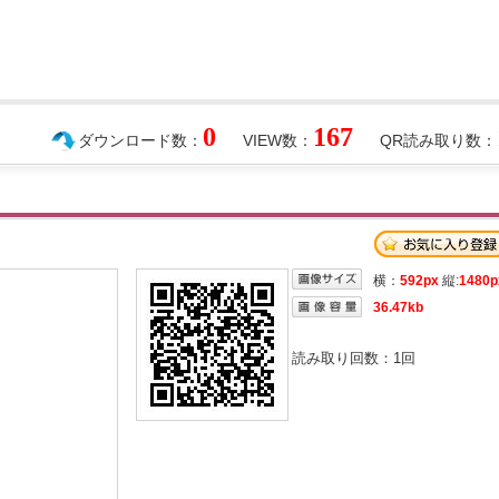
0
167
ダウンロード数：
VIEW数：
QR読み取り数：
横：
592px
縦:
1480p
36.47kb
読み取り回数：
1
回