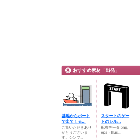
おすすめ素材「出発」
基地からボート
スタートのゲー
で出てくる...
トのシル...
ご覧いただきあり
配布データ png,
がとうございま
eps（Illus...
す。シンプ...