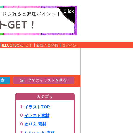
ILLUSTBOXとは？
新規会員登録
ログイン
全てのイラストを見る!
カテゴリ
イラストTOP
イラスト素材
ぬりえ 素材
シルエット 素材