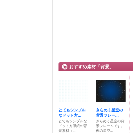
おすすめ素材「背景」
とてもシンプル
きらめく星空の
なドット方...
背景フレー...
とてもシンプルな
きらめく星空の背
ドット方眼紙の背
景フレームです。
景素材（...
夜の星空...