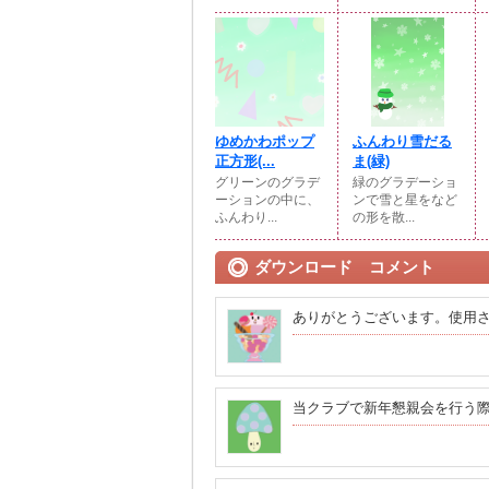
ゆめかわポップ
ふんわり雪だる
正方形(⁠...
ま(⁠緑)
グリーンのグラデ
緑のグラデーショ
ーションの中に、
ンで雪と星をなど
ふんわり...
の形を散...
ダウンロード コメント
ありがとうございます。使用
当クラブで新年懇親会を行う