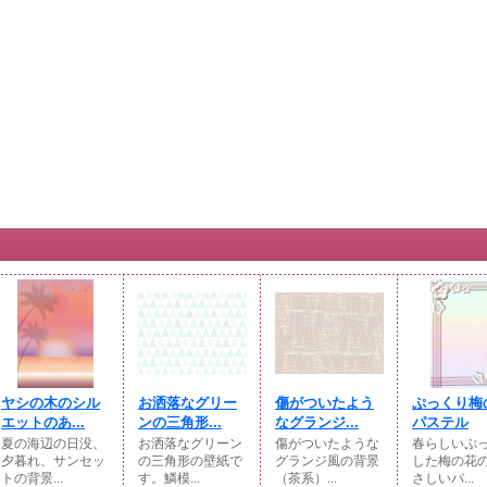
ヤシの木のシル
お洒落なグリー
傷がついたよう
ぷっくり梅
エットのあ...
ンの三角形...
なグランジ...
パステル
夏の海辺の日没、
お洒落なグリーン
傷がついたような
春らしいぷ
夕暮れ、サンセッ
の三角形の壁紙で
グランジ風の背景
した梅の花
トの背景...
す。鱗模...
（茶系）...
さしいパ...