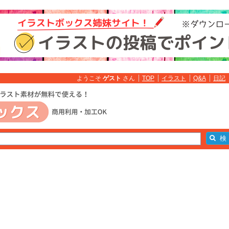
ようこそ
ゲスト
さん
TOP
イラスト
Q&A
日記