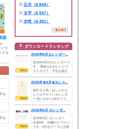
正月（6,849）
文字（6,557）
女性（6,381）
街並
.
ダウンロードランキング
景イラ
ベクタ
2026年8月カレンダー...
2026年8月のカレンダーで
す。 季節のかわいいイラ
スト入りで、予定を描き
込めるスペ...
2026年★8月★おしゃ...
毎年大人気！おしゃれな
さん
レトロデザインカレンダ
ー 使いやすいA4サイズ。
illust...
2026年8月 カレンダ...
さん
2026年8月 カレンダー
令和8年 A4横のイラスト
です。8月をテーマにお祭