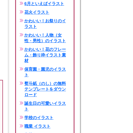
6月といえばイラスト
花火イラスト
かわいい！お祭りのイ
ラスト
かわいい！人物（女
性・男性）のイラスト
かわいい！花のフレー
ム・飾り枠イラスト素
材
保育園・園児のイラス
ト
熨斗紙（のし）の無料
テンプレートをダウン
ロード
誕生日の可愛いイラス
ト
学校のイラスト
職業 イラスト