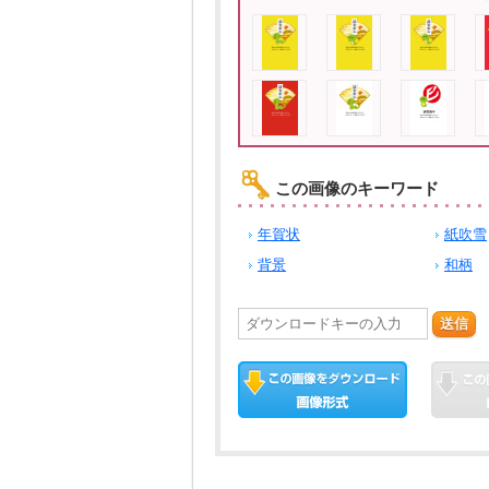
この画像のキーワード
年賀状
紙吹雪
背景
和柄
送信