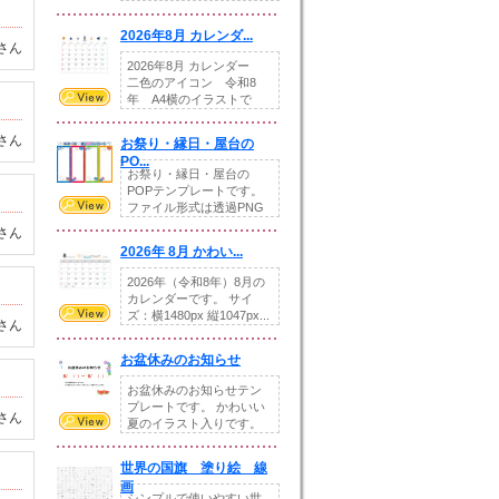
りの提...
2026年8月 カレンダ...
さん
2026年8月 カレンダー
二色のアイコン 令和8
年 A4横のイラストで
す。8月をテ...
さん
お祭り・縁日・屋台の
PO...
お祭り・縁日・屋台の
POPテンプレートです。
ファイル形式は透過PNG
です。---太め...
さん
2026年 8月 かわい...
2026年（令和8年）8月の
カレンダーです。 サイ
ズ：横1480px 縦1047px...
さん
お盆休みのお知らせ
お盆休みのお知らせテン
プレートです。 かわいい
さん
夏のイラスト入りです。
休業日の日付けを...
世界の国旗 塗り絵 線
画
シンプルで使いやすい世