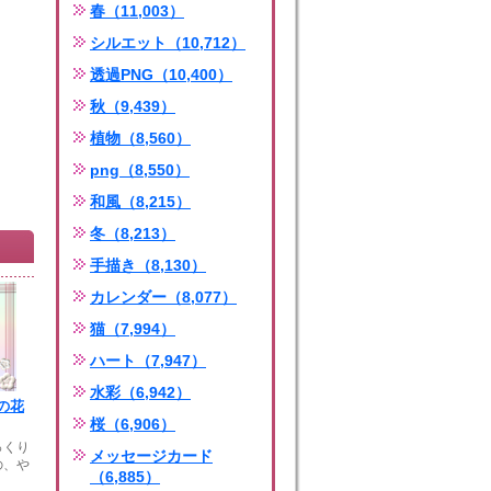
春（11,003）
シルエット（10,712）
透過PNG（10,400）
秋（9,439）
植物（8,560）
png（8,550）
和風（8,215）
冬（8,213）
手描き（8,130）
カレンダー（8,077）
猫（7,994）
ハート（7,947）
水彩（6,942）
の花
桜（6,906）
っくり
メッセージカード
の、や
（6,885）