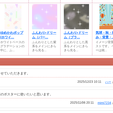
ゆめかわポップ
ふんわり•ドリー
ふんわり•ドリー
気球・秋・
(⁠ホワイ...
ム（パー...
ム（ブラ...
み・背景・..
ホワイトベースの
ふんわりとした紫
ふんわりとした黒
イメージ背
グラデーションの
系をメインにきら
系をメインにきら
ストです。 
中に、ふ...
きら光る...
きら光る...
ーは統...
させていただきます。
2025/12/23 10:11
ハー
際のポスターに使いたいと思います。
2025/11/06 20:11
mimi7234