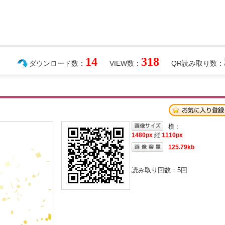
14
318
ダウンロード数：
VIEW数：
QR読み取り数：
横：
1480px
縦:
1110px
125.79kb
読み取り回数：
5
回