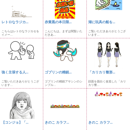
レトロなラジカ...
赤黄黒の本日限...
湖に玩具の船を...
こちらはレトロなラジカセを
こんにちは。まずは閲覧いた
ご覧いただきありがとうござ
イメー...
だきあ...
います...
強く主張する人...
ゴブリンの精鋭...
「カリカリ整形...
ご覧いただきありがとうござ
ゴブリンの精鋭アサシンのシ
顔面を面白く改造した「カリ
います...
ンプル...
カリ整...
【コンジョ】「...
きのこ カラフ...
きのこ カラフ...