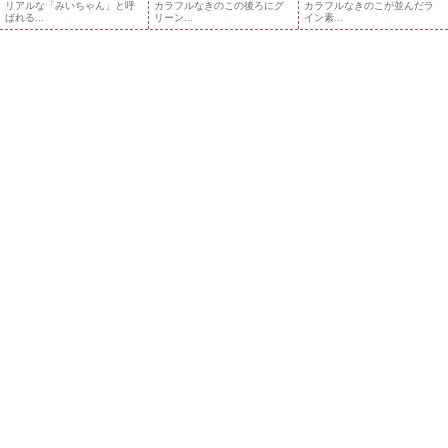
リアルな「みいちゃん」と呼
カラフルなきのこの後ろにグ
カラフルなきのこが並んだラ
ばれる...
リーン...
イン素...