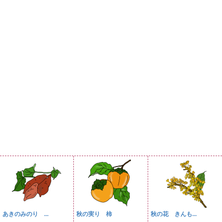
あきのみのり ...
秋の実り 柿
秋の花 きんも...