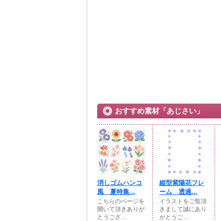
おすすめ素材「あじさい」
消しゴムハンコ
縦型紫陽花フレ
風 夏特集...
ーム 透過...
こちらのページを
イラストをご覧頂
開いて頂きありが
きまして誠にあり
とうござ...
がとうご...