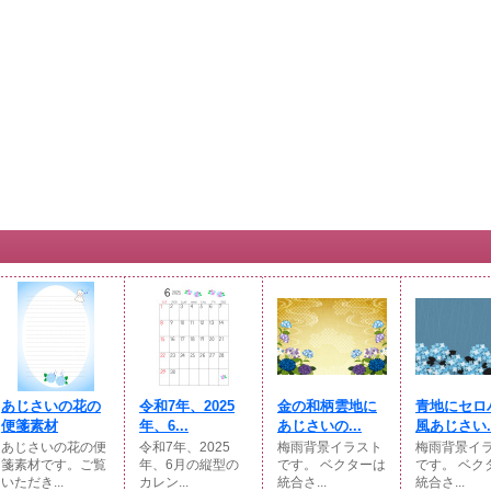
あじさいの花の
令和7年、2025
金の和柄雲地に
青地にセロ
便箋素材
年、6...
あじさいの...
風あじさい..
あじさいの花の便
令和7年、2025
梅雨背景イラスト
梅雨背景イ
箋素材です。ご覧
年、6月の縦型の
です。 ベクターは
です。 ベク
いただき...
カレン...
統合さ...
統合さ...