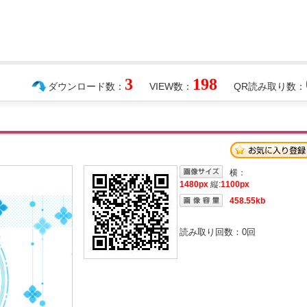
3
198
ダウンロード数：
VIEW数：
QR読み取り数：
横：
1480px
縦:
1100px
458.55kb
読み取り回数：
0
回