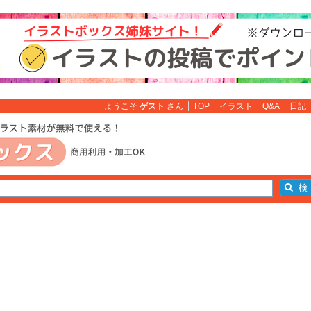
ようこそ
ゲスト
さん
TOP
イラスト
Q&A
日記