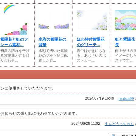
紫陽花と虹のフ
水彩の紫陽花の
ほわ枠付紫陽花
虹と紫陽花
レーム素材...
背景
のグリーテ...
長
初夏の訪れを告げ
水彩で描いた紫陽
喪中はがきにもな
雨上がりの
る紫陽花と虹を取
花の花を下側に配
る、あじさいのポ
イメージし
り合わせ...
置した背...
ストカー...
ストです...
インに使用させていただきます。
2024/07/19 16:49
matsui99
のお知らせの張り紙に使わせていただきます。
2024/06/28 11:02
えんどうっちゃん