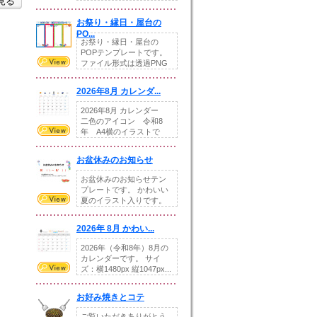
を見る
りの提...
お祭り・縁日・屋台の
PO...
お祭り・縁日・屋台の
POPテンプレートです。
ファイル形式は透過PNG
です。---太め...
2026年8月 カレンダ...
2026年8月 カレンダー
二色のアイコン 令和8
年 A4横のイラストで
す。8月をテ...
お盆休みのお知らせ
お盆休みのお知らせテン
プレートです。 かわいい
夏のイラスト入りです。
休業日の日付けを...
2026年 8月 かわい...
2026年（令和8年）8月の
カレンダーです。 サイ
ズ：横1480px 縦1047px...
お好み焼きとコテ
ご覧いただきありがとう