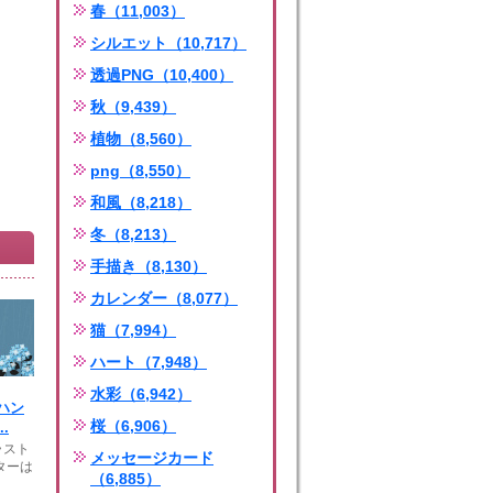
春（11,003）
シルエット（10,717）
透過PNG（10,400）
秋（9,439）
植物（8,560）
png（8,550）
和風（8,218）
冬（8,213）
手描き（8,130）
カレンダー（8,077）
猫（7,994）
ハート（7,948）
水彩（6,942）
ハン
桜（6,906）
.
ラスト
メッセージカード
ターは
（6,885）