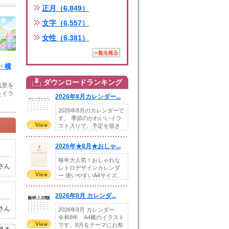
正月（6,849）
文字（6,557）
女性（6,381）
・横
ダウンロードランキング
風景を
たイラ
2026年8月カレンダー...
2026年8月のカレンダーで
す。 季節のかわいいイラ
スト入りで、予定を描き
込めるスペ...
2026年★8月★おしゃ...
毎年大人気！おしゃれな
さん
レトロデザインカレンダ
ー 使いやすいA4サイズ。
illust...
2026年8月 カレンダ...
さん
2026年8月 カレンダー
令和8年 A4横のイラスト
です。8月をテーマにお祭