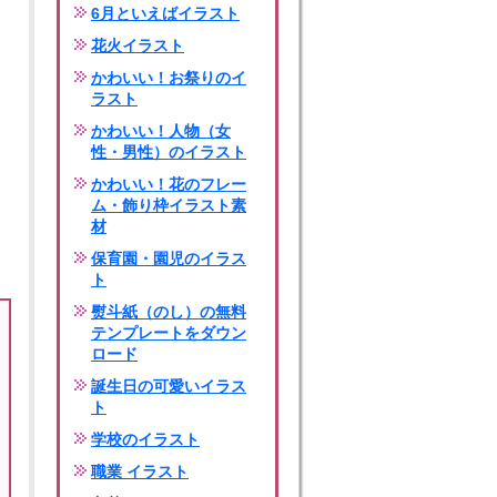
6月といえばイラスト
花火イラスト
かわいい！お祭りのイ
ラスト
かわいい！人物（女
性・男性）のイラスト
かわいい！花のフレー
ム・飾り枠イラスト素
材
保育園・園児のイラス
ト
熨斗紙（のし）の無料
テンプレートをダウン
ロード
誕生日の可愛いイラス
ト
学校のイラスト
職業 イラスト