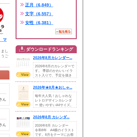
正月（6,849）
文字（6,557）
女性（6,381）
 マ
ダウンロードランキング
きまし
とうご
2026年8月カレンダー...
2026年8月のカレンダーで
す。 季節のかわいいイラ
スト入りで、予定を描き
込めるスペ...
2026年★8月★おしゃ...
毎年大人気！おしゃれな
さん
レトロデザインカレンダ
ー 使いやすいA4サイズ。
illust...
2026年8月 カレンダ...
さん
2026年8月 カレンダー
令和8年 A4横のイラスト
です。8月をテーマにお祭