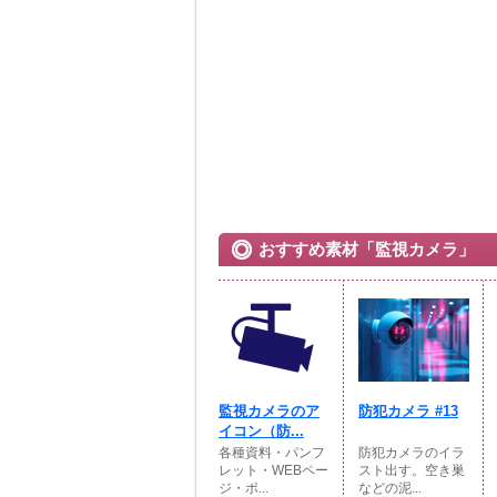
おすすめ素材「監視カメラ」
監視カメラのア
防犯カメラ #13
イコン（防...
各種資料・パンフ
防犯カメラのイラ
レット・WEBペー
スト出す。空き巣
ジ・ポ...
などの泥...