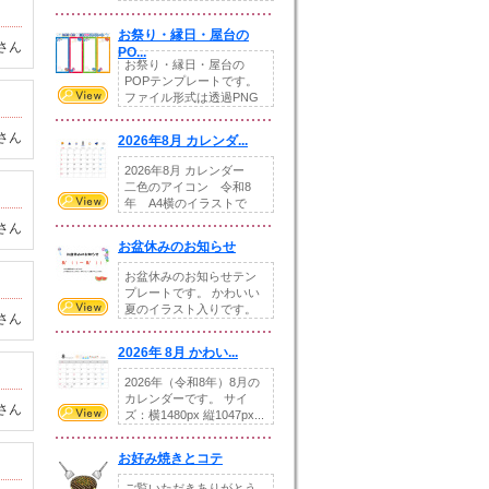
りの提...
お祭り・縁日・屋台の
さん
PO...
お祭り・縁日・屋台の
POPテンプレートです。
ファイル形式は透過PNG
です。---太め...
さん
2026年8月 カレンダ...
2026年8月 カレンダー
二色のアイコン 令和8
年 A4横のイラストで
す。8月をテ...
さん
お盆休みのお知らせ
お盆休みのお知らせテン
プレートです。 かわいい
夏のイラスト入りです。
さん
休業日の日付けを...
2026年 8月 かわい...
2026年（令和8年）8月の
カレンダーです。 サイ
さん
ズ：横1480px 縦1047px...
お好み焼きとコテ
ご覧いただきありがとう