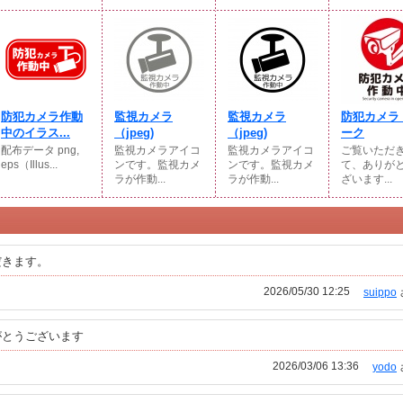
防犯カメラ作動
監視カメラ
監視カメラ
防犯カメラ
中のイラス...
（jpeg)
（jpeg)
ーク
配布データ png,
監視カメラアイコ
監視カメラアイコ
ご覧いただ
eps（Illus...
ンです。監視カメ
ンです。監視カメ
て、ありが
ラが作動...
ラが作動...
ざいます...
だきます。
2026/05/30 12:25
suippo
がとうございます
2026/03/06 13:36
yodo