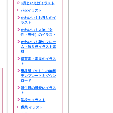
6月といえばイラスト
花火イラスト
かわいい！お祭りのイ
ラスト
かわいい！人物（女
性・男性）のイラスト
かわいい！花のフレー
ム・飾り枠イラスト素
材
保育園・園児のイラス
ト
熨斗紙（のし）の無料
テンプレートをダウン
ロード
誕生日の可愛いイラス
ト
学校のイラスト
職業 イラスト