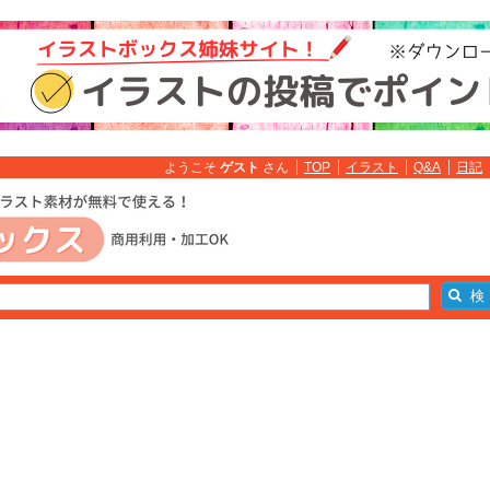
ようこそ
ゲスト
さん
TOP
イラスト
Q&A
日記