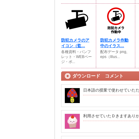
防犯カメラのア
防犯カメラ作動
イコン（監...
中のイラス...
各種資料・パンフ
配布データ png,
レット・WEBペー
eps（Illus...
ジ・ポ...
ダウンロード コメント
日本語の授業で使わせていた
利用させていたＤきますあり