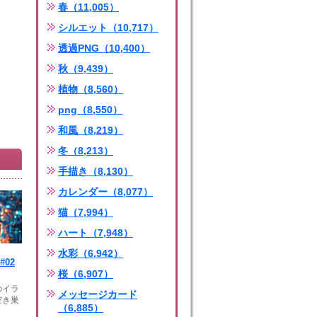
春（11,005）
シルエット（10,717）
透過PNG（10,400）
秋（9,439）
植物（8,560）
png（8,550）
和風（8,219）
冬（8,213）
手描き（8,130）
カレンダー（8,077）
猫（7,994）
ハート（7,948）
水彩（6,942）
#02
桜（6,907）
のイラ
メッセージカード
空き巣
（6,885）