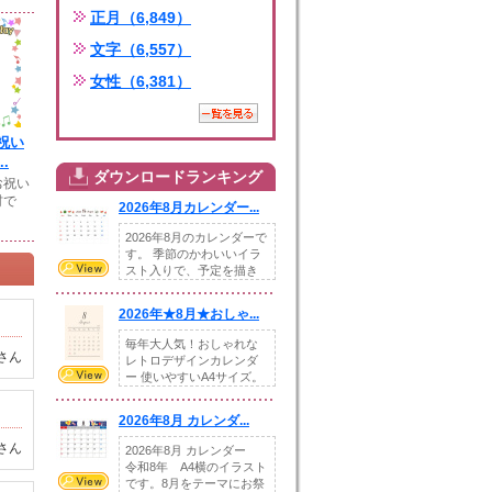
正月（6,849）
文字（6,557）
女性（6,381）
祝い
.
ダウンロードランキング
お祝い
材で
2026年8月カレンダー...
2026年8月のカレンダーで
す。 季節のかわいいイラ
スト入りで、予定を描き
込めるスペ...
2026年★8月★おしゃ...
毎年大人気！おしゃれな
さん
レトロデザインカレンダ
ー 使いやすいA4サイズ。
illust...
2026年8月 カレンダ...
さん
2026年8月 カレンダー
令和8年 A4横のイラスト
です。8月をテーマにお祭