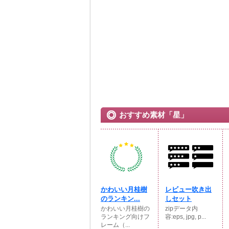
おすすめ素材「星」
かわいい月桂樹
レビュー吹き出
のランキン...
しセット
かわいい月桂樹の
zipデータ内
ランキング向けフ
容:eps, jpg, p...
レーム（...