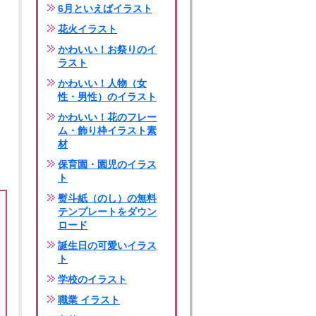
6月といえばイラスト
花火イラスト
かわいい！お祭りのイ
ラスト
かわいい！人物（女
性・男性）のイラスト
かわいい！花のフレー
ム・飾り枠イラスト素
材
保育園・園児のイラス
ト
熨斗紙（のし）の無料
テンプレートをダウン
ロード
誕生日の可愛いイラス
ト
学校のイラスト
職業 イラスト