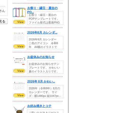
りの提...
お祭り・縁日・屋台の
さん
PO...
お祭り・縁日・屋台の
POPテンプレートです。
を見る
ファイル形式は透過PNG
です。---太め...
2026年8月 カレンダ...
2026年8月 カレンダー
二色のアイコン 令和8
年 A4横のイラストで
す。8月をテ...
お盆休みのお知らせ
お盆休みのお知らせテン
プレートです。 かわいい
夏のイラスト入りです。
休業日の日付けを...
2026年 8月 かわい...
2026年（令和8年）8月の
カレンダーです。 サイ
ズ：横1480px 縦1047px...
お好み焼きとコテ
ご覧いただきありがとう