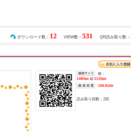
12
531
ダウンロード数：
VIEW数：
QR読み取り数：
横：
1480px
縦:
1110px
156.91kb
読み取り回数：
2
回