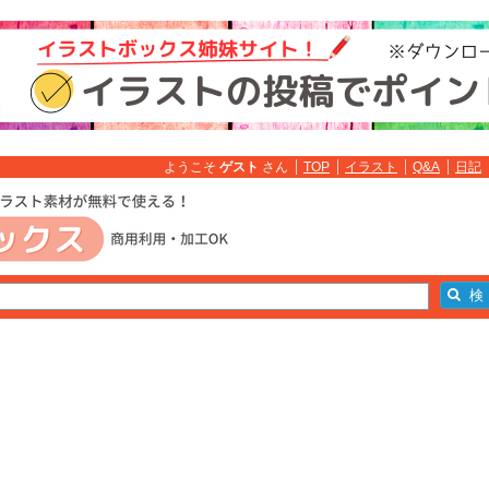
ようこそ
ゲスト
さん
TOP
イラスト
Q&A
日記