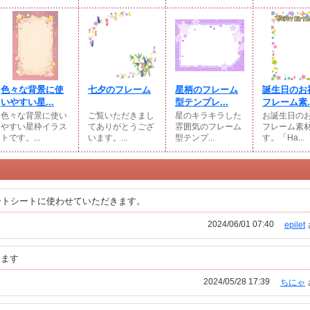
色々な背景に使
七夕のフレーム
星柄のフレーム
誕生日のお
いやすい星...
型テンプレ...
フレーム素..
色々な背景に使い
ご覧いただきまし
星のキラキラした
お誕生日の
やすい星枠イラス
てありがとうござ
雰囲気のフレーム
フレーム素
トです。...
います。...
型テンプ...
す。「Ha...
ートシートに使わせていただきます。
2024/06/01 07:40
epilet
きます
2024/05/28 17:39
ちにゃ