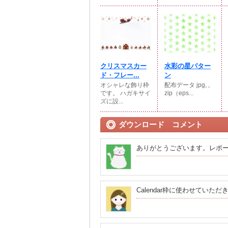
クリスマスカー
水彩の星パター
ド・フレー...
ン
オシャレな飾り枠
配布データ jpg, ,
です。 ハガキサイ
zip（eps...
ズに設...
ダウンロード コメント
ありがとうございます。レポ
Calendar枠に使わせていただ