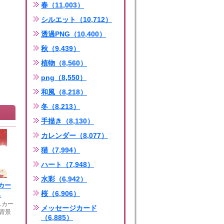
春（11,003）
シルエット（10,712）
透過PNG（10,400）
秋（9,439）
植物（8,560）
png（8,550）
和風（8,218）
冬（8,213）
手描き（8,130）
カレンダー（8,077）
猫（7,994）
ハート（7,948）
水彩（6,942）
カー
桜（6,906）
.
スカー
メッセージカード
背景
（6,885）