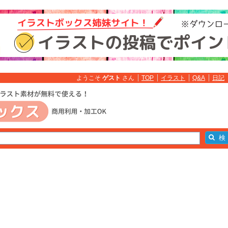
ようこそ
ゲスト
さん
TOP
イラスト
Q&A
日記