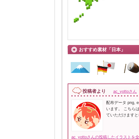
おすすめ素材「日本」
投稿者より
ac_yottoさん
配布データ png, ep
います。 こちら
ていただけますと
ac_yottoさんの投稿したイラストを