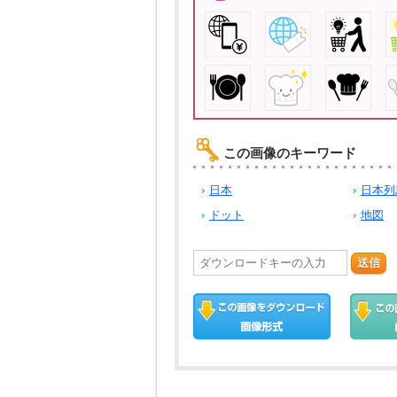
この画像のキーワード
日本
日本列
ドット
地図
送信