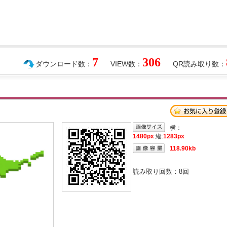
7
306
ダウンロード数：
VIEW数：
QR読み取り数：
横：
1480px
縦:
1283px
118.90kb
読み取り回数：
8
回