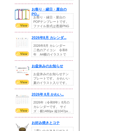
りの提...
お祭り・縁日・屋台の
PO...
お祭り・縁日・屋台の
POPテンプレートです。
ファイル形式は透過PNG
です。---太め...
2026年8月 カレンダ...
2026年8月 カレンダー
二色のアイコン 令和8
年 A4横のイラストで
す。8月をテ...
お盆休みのお知らせ
お盆休みのお知らせテン
プレートです。 かわいい
夏のイラスト入りです。
休業日の日付けを...
2026年 8月 かわい...
2026年（令和8年）8月の
カレンダーです。 サイ
ズ：横1480px 縦1047px...
お好み焼きとコテ
ご覧いただきありがとう