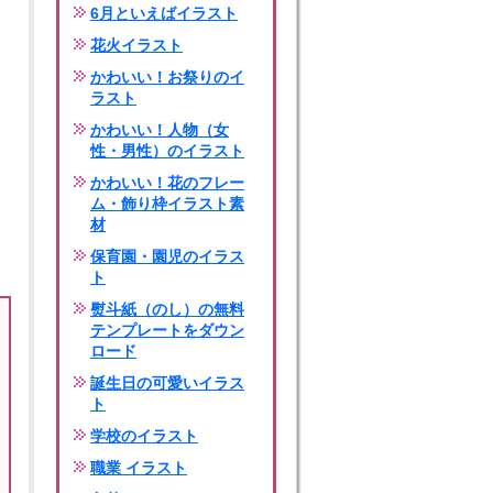
6月といえばイラスト
花火イラスト
かわいい！お祭りのイ
ラスト
かわいい！人物（女
性・男性）のイラスト
かわいい！花のフレー
ム・飾り枠イラスト素
材
保育園・園児のイラス
ト
熨斗紙（のし）の無料
テンプレートをダウン
ロード
誕生日の可愛いイラス
ト
学校のイラスト
職業 イラスト