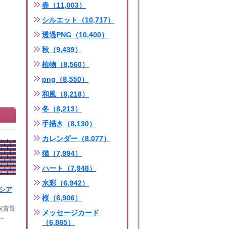
春（11,003）
シルエット（10,717）
透過PNG（10,400）
秋（9,439）
植物（8,560）
png（8,550）
和風（8,218）
冬（8,213）
手描き（8,130）
カレンダー（8,077）
猫（7,994）
ハート（7,948）
水彩（6,942）
ロシア
桜（6,906）
G(背景
メッセージカード
..
（6,885）