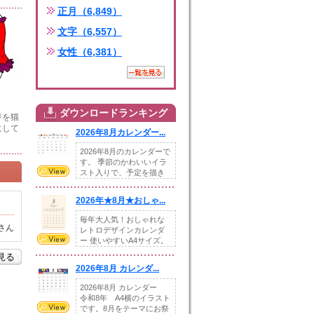
正月（6,849）
文字（6,557）
女性（6,381）
ダウンロードランキング
ジを猫
にして
2026年8月カレンダー...
2026年8月のカレンダーで
す。 季節のかわいいイラ
スト入りで、予定を描き
込めるスペ...
2026年★8月★おしゃ...
毎年大人気！おしゃれな
さん
レトロデザインカレンダ
ー 使いやすいA4サイズ。
illust...
を見る
2026年8月 カレンダ...
2026年8月 カレンダー
令和8年 A4横のイラスト
です。8月をテーマにお祭