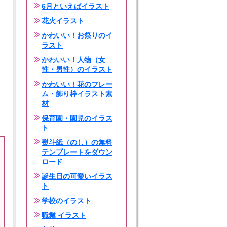
6月といえばイラスト
花火イラスト
かわいい！お祭りのイ
ラスト
かわいい！人物（女
性・男性）のイラスト
かわいい！花のフレー
ム・飾り枠イラスト素
材
保育園・園児のイラス
ト
熨斗紙（のし）の無料
テンプレートをダウン
ロード
誕生日の可愛いイラス
ト
学校のイラスト
職業 イラスト