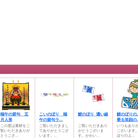
端午の節句 五
こいのぼり 端
鯉のぼり_濃い線
鯉のぼりの
月人形
午の節句ラ...
乗る笑顔の..
この度は素材をご
ご覧いただきまし
ご覧いただきあり
いつもあり
覧いただきありが
てありがとうござ
がとうございま
ございます
とうござ...
います。...
す。かわい...
ぼりの上...