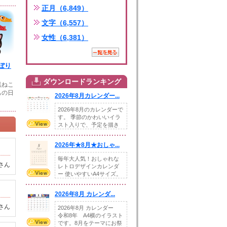
正月（6,849）
文字（6,557）
女性（6,381）
ぼり
ダウンロードランキング
黒ねこ
もの日
2026年8月カレンダー...
2026年8月のカレンダーで
す。 季節のかわいいイラ
スト入りで、予定を描き
込めるスペ...
2026年★8月★おしゃ...
毎年大人気！おしゃれな
さん
レトロデザインカレンダ
ー 使いやすいA4サイズ。
illust...
2026年8月 カレンダ...
さん
2026年8月 カレンダー
令和8年 A4横のイラスト
です。8月をテーマにお祭