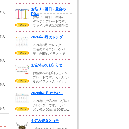
りの提...
お祭り・縁日・屋台の
さん
PO...
お祭り・縁日・屋台の
POPテンプレートです。
ファイル形式は透過PNG
です。---太め...
さん
2026年8月 カレンダ...
2026年8月 カレンダー
二色のアイコン 令和8
年 A4横のイラストで
す。8月をテ...
さん
お盆休みのお知らせ
お盆休みのお知らせテン
プレートです。 かわいい
夏のイラスト入りです。
さん
休業日の日付けを...
2026年 8月 かわい...
2026年（令和8年）8月の
カレンダーです。 サイ
さん
ズ：横1480px 縦1047px...
お好み焼きとコテ
ご覧いただきありがとう