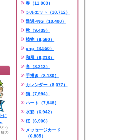
春（11,003）
シルエット（10,712）
透過PNG（10,400）
秋（9,439）
植物（8,560）
png（8,550）
和風（8,218）
冬（8,213）
手描き（8,130）
カレンダー（8,077）
猫（7,994）
ハート（7,948）
水彩（6,942）
上に
桜（6,906）
.
がとう
メッセージカード
。鯉の
（6,885）