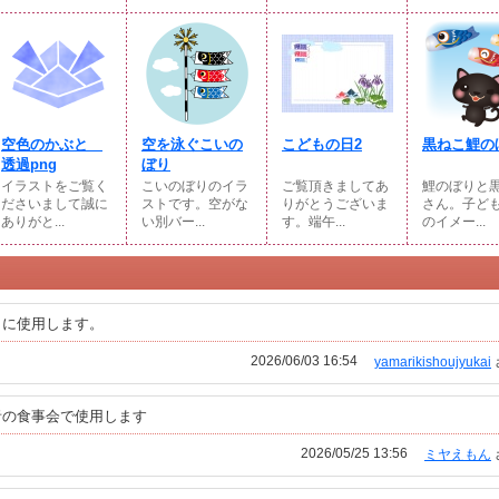
空色のかぶと
空を泳ぐこいの
こどもの日2
黒ねこ鯉の
透過png
ぼり
イラストをご覧く
こいのぼりのイラ
ご覧頂きましてあ
鯉のぼりと
ださいまして誠に
ストです。空がな
りがとうございま
さん。子ど
ありがと...
い別バー...
す。端午...
のイメー...
りに使用します。
2026/06/03 16:54
yamarikishoujyukai
者の食事会で使用します
2026/05/25 13:56
ミヤえもん