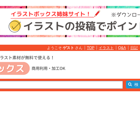
ようこそ
ゲスト
さん
TOP
イラスト
Q&A
日記