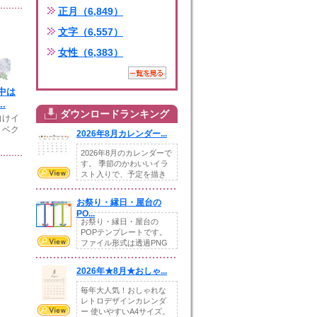
正月（6,849）
文字（6,557）
女性（6,383）
中は
.
ダウンロードランキング
向けイ
。ベク
2026年8月カレンダー...
2026年8月のカレンダーで
す。 季節のかわいいイラ
スト入りで、予定を描き
込めるスペ...
お祭り・縁日・屋台の
PO...
お祭り・縁日・屋台の
POPテンプレートです。
ファイル形式は透過PNG
です。---太め...
2026年★8月★おしゃ...
毎年大人気！おしゃれな
レトロデザインカレンダ
ー 使いやすいA4サイズ。