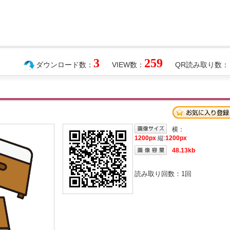
3
259
ダウンロード数：
VIEW数：
QR読み取り数：
横：
1200px
縦:
1200px
48.13kb
読み取り回数：
1
回