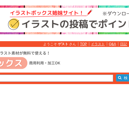
ようこそ
ゲスト
さん
TOP
イラスト
Q&A
日記