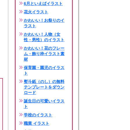
6月といえばイラスト
花火イラスト
かわいい！お祭りのイ
ラスト
かわいい！人物（女
性・男性）のイラスト
かわいい！花のフレー
ム・飾り枠イラスト素
材
保育園・園児のイラス
ト
熨斗紙（のし）の無料
テンプレートをダウン
ロード
誕生日の可愛いイラス
ト
学校のイラスト
職業 イラスト