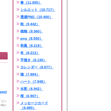
春（11,005）
シルエット（10,717）
透過PNG（10,400）
秋（9,442）
植物（8,560）
png（8,550）
和風（8,219）
冬（8,213）
手描き（8,130）
カレンダー（8,077）
猫（7,994）
ハート（7,948）
水彩（6,942）
eg)
桜（6,907）
イコン
メッセージカード
diy）
（6,885）