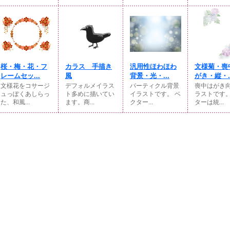
桜・梅・花・フ
カラス 手描き
汎用性ほわほわ
文様菊・喪
レームセッ...
風
背景・光・...
がき・縦・..
文様花をコサージ
デフォルメイラス
パーティクル背景
喪中はがき
ュっぽくあしらっ
ト多めに描いてい
イラストです。 ベ
ラストです
た、和風...
ます。商...
クター...
ターは統...