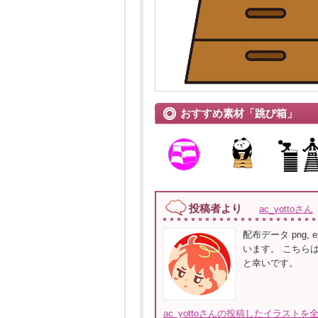
おすすめ素材「跳び箱」
投稿者より
ac_yottoさん
配布データ png, ep
います。 こちら
と幸いです。
ac_yottoさんの投稿したイラストを