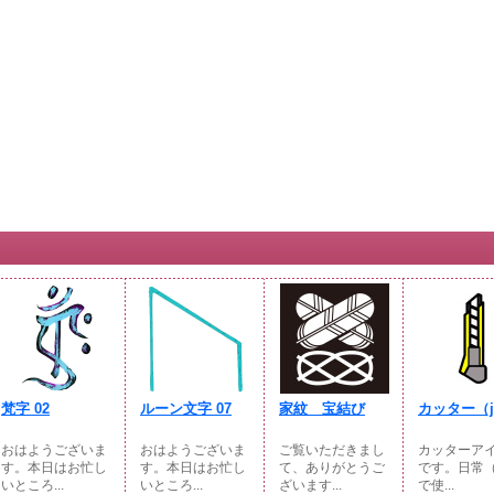
梵字 02
ルーン文字 07
家紋 宝結び
カッター（jp
おはようございま
おはようございま
ご覧いただきまし
カッターア
す。本日はお忙し
す。本日はお忙し
て、ありがとうご
です。日常（
いところ...
いところ...
ざいます...
で使...