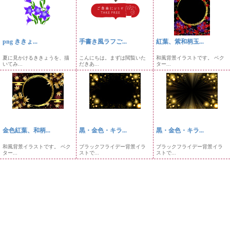
png ききょ...
手書き風ラフご...
紅葉、紫和柄玉...
夏に見かけるききょうを、描
こんにちは。まずは閲覧いた
和風背景イラストです。 ベク
いてみ...
だきあ...
ター...
金色紅葉、和柄...
黒・金色・キラ...
黒・金色・キラ...
和風背景イラストです。 ベク
ブラックフライデー背景イラ
ブラックフライデー背景イラ
ター...
ストで...
ストで...