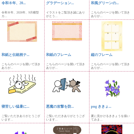
令和８年、20...
グラデーション...
和風グリーンの...
令和８年、2026年、9月横型
イラストをご覧頂き誠にあり
こちらのページを開いて頂き
カ...
がとう...
ありが...
和紙と伝統柄テ...
和紙のフレーム
縦のフレーム
こちらのページを開いて頂き
こちらのページを開いて頂き
こちらのページを開いて頂き
ありが...
ありが...
ありが...
寝苦しい猛暑に...
悪魔の攻撃を防...
png ききょ...
ご覧いただきありがとうござ
ご覧いただきありがとうござ
夏に見かけるききょうを描い
います...
います...
てみま...