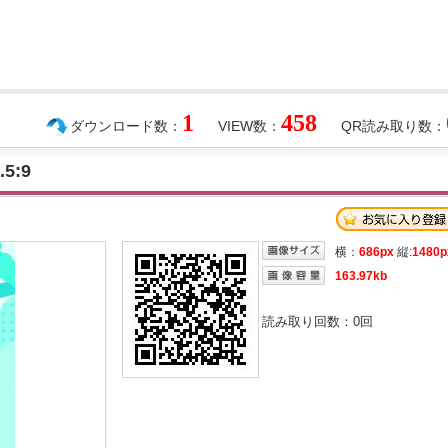
1
458
ダウンロード数：
VIEW数：
QR読み取り数：
5:9
横：
686px
縦:
1480p
163.97kb
読み取り回数：
0
回