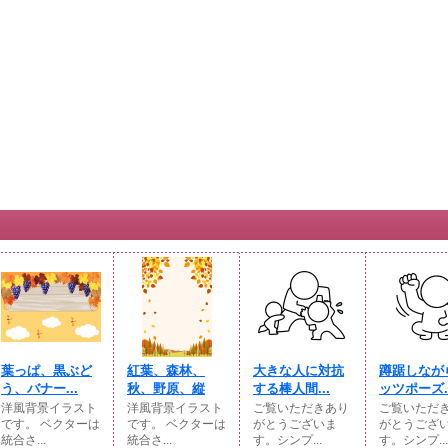
葉っぱ、黒ぶど
紅葉、森林、
大きな人に対抗
蹲踞しなが
う、バナー...
秋、野原、縦
する棒人間...
ッツポーズ..
洋風背景イラスト
洋風背景イラスト
ご覧いただきあり
ご覧いただ
です。 ベクターは
です。 ベクターは
がとうございま
がとうござ
統合さ...
統合さ...
す。シンプ...
す。シンプ...