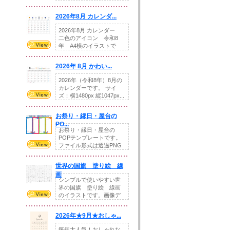
りの提...
2026年8月 カレンダ...
2026年8月 カレンダー
二色のアイコン 令和8
年 A4横のイラストで
す。8月をテ...
2026年 8月 かわい...
2026年（令和8年）8月の
カレンダーです。 サイ
ズ：横1480px 縦1047px...
お祭り・縁日・屋台の
PO...
お祭り・縁日・屋台の
POPテンプレートです。
ファイル形式は透過PNG
です。---太め...
世界の国旗 塗り絵 線
画
シンプルで使いやすい世
界の国旗 塗り絵 線画
のイラストです。画像デ
ータとEPSデータ...
2026年★9月★おしゃ...
毎年大人気！おしゃれな