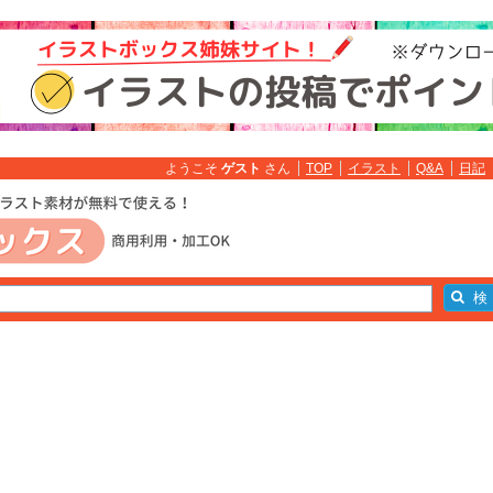
ようこそ
ゲスト
さん
TOP
イラスト
Q&A
日記