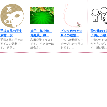
手描き風の干支
扇子、集中線、
ピンク色のアジ
飛び跳ねて
素材・亥
青紅葉、和...
サイの縦型...
子供と万歳..
手描き風の干支の
和風背景イラスト
こちらは梅雨をイ
ご覧いただ
アイコン素材で
です。 ベクターは
メージしたイラス
がとうござ
す。 チラ...
統合さ...
トです。...
す。飛び跳...