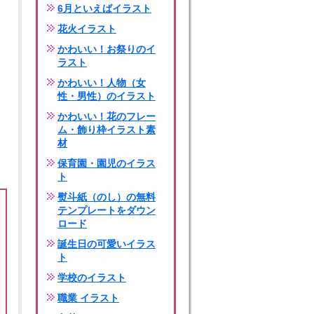
6月といえばイラスト
花火イラスト
かわいい！お祭りのイ
ラスト
かわいい！人物（女
性・男性）のイラスト
かわいい！花のフレー
ム・飾り枠イラスト素
材
保育園・園児のイラス
ト
熨斗紙（のし）の無料
テンプレートをダウン
ロード
誕生日の可愛いイラス
ト
学校のイラスト
職業 イラスト