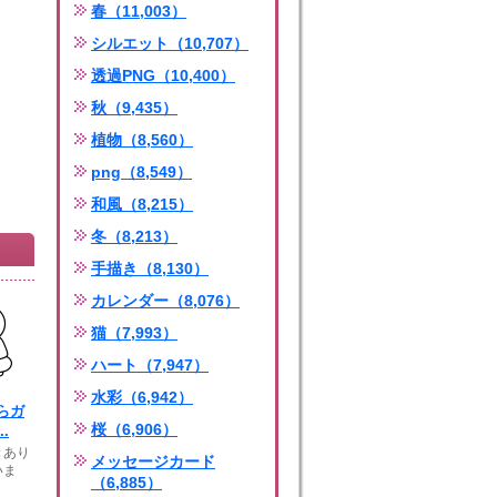
春（11,003）
シルエット（10,707）
透過PNG（10,400）
秋（9,435）
植物（8,560）
png（8,549）
和風（8,215）
冬（8,213）
手描き（8,130）
カレンダー（8,076）
猫（7,993）
ハート（7,947）
水彩（6,942）
らガ
桜（6,906）
.
きあり
メッセージカード
いま
（6,885）