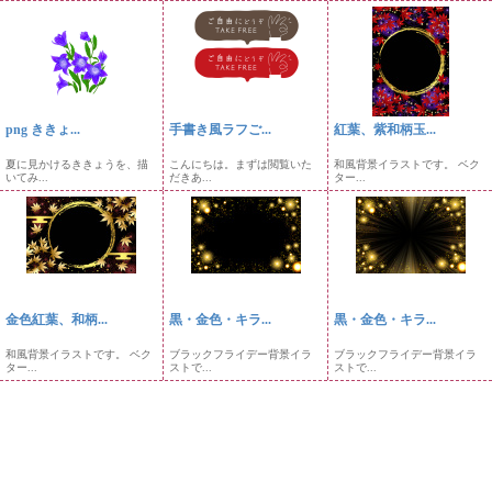
png ききょ...
手書き風ラフご...
紅葉、紫和柄玉...
夏に見かけるききょうを、描
こんにちは。まずは閲覧いた
和風背景イラストです。 ベク
いてみ...
だきあ...
ター...
金色紅葉、和柄...
黒・金色・キラ...
黒・金色・キラ...
和風背景イラストです。 ベク
ブラックフライデー背景イラ
ブラックフライデー背景イラ
ター...
ストで...
ストで...