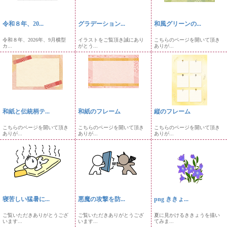
令和８年、20...
グラデーション...
和風グリーンの...
令和８年、2026年、9月横型
イラストをご覧頂き誠にあり
こちらのページを開いて頂き
カ...
がとう...
ありが...
和紙と伝統柄テ...
和紙のフレーム
縦のフレーム
こちらのページを開いて頂き
こちらのページを開いて頂き
こちらのページを開いて頂き
ありが...
ありが...
ありが...
寝苦しい猛暑に...
悪魔の攻撃を防...
png ききょ...
ご覧いただきありがとうござ
ご覧いただきありがとうござ
夏に見かけるききょうを描い
います...
います...
てみま...