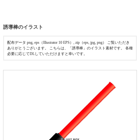
誘導棒のイラスト
配布データ png, eps（Illustrator 10 EPS）, zip（eps, jpg, png） ご覧いただき
ありがとうございます。 こちらは、「誘導棒」のイラスト素材です。 各種
必要に応じてDLしていただけますと幸いです。