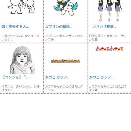
強く主張する人...
ゴブリンの精鋭...
「カリカリ整形...
ご覧いただきありがとうござ
ゴブリンの精鋭アサシンのシ
顔面を面白く改造した「カリ
います...
ンプル...
カリ整...
【コンジョ】「...
きのこ カラフ...
きのこ カラフ...
リアルな「みいちゃん」と呼
カラフルなきのこの後ろにグ
カラフルなきのこが並んだラ
ばれる...
リーン...
イン素...