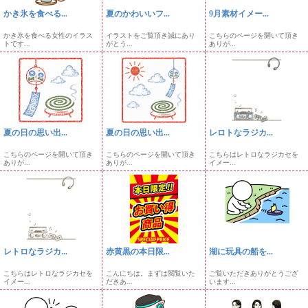
かき氷を食べる...
夏のかわいいフ...
9月素材イメー...
かき氷を食べる女性のイラス
イラストをご覧頂き誠にあり
こちらのページを開いて頂き
トです...
がとう...
ありが...
夏の日の思い出...
夏の日の思い出...
レロトなラジカ...
こちらのページを開いて頂き
こちらのページを開いて頂き
こちらはレトロなラジカセを
ありが...
ありが...
イメー...
レトロなラジカ...
赤黄黒の本日限...
湖に玩具の船を...
こちらはレトロなラジカセを
こんにちは。まずは閲覧いた
ご覧いただきありがとうござ
イメー...
だきあ...
います...